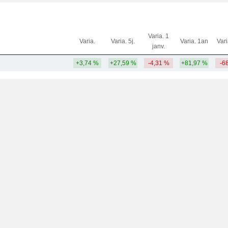
Varia. 1
Varia.
Varia. 5j.
Varia. 1an
Var
janv.
+3,74 %
+27,59 %
-4,31 %
+81,97 %
-6