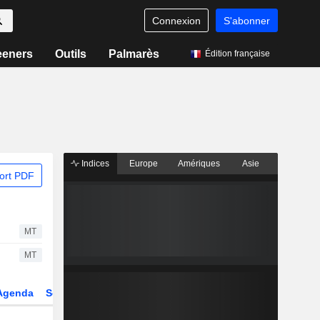
Connexion
S'abonner
eeners
Outils
Palmarès
Édition française
Indices
Europe
Amériques
Asie
ort PDF
MT
MT
Agenda
Secteur
Dérivés
Fonds et ETFs