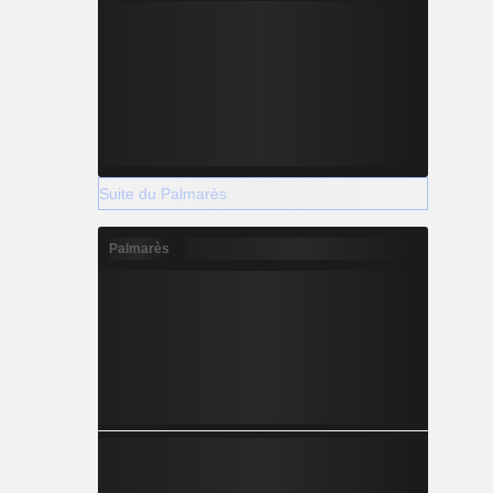
Suite du Palmarès
Palmarès