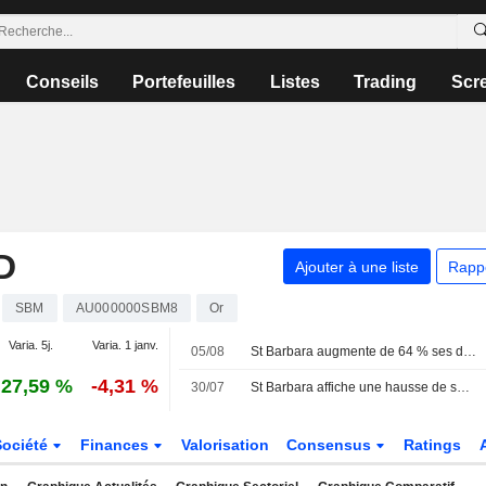
Conseils
Portefeuilles
Listes
Trading
Scr
D
Ajouter à une liste
Rapp
SBM
AU000000SBM8
Or
Varia. 5j.
Varia. 1 janv.
05/08
St Barbara augmente de 64 % ses dépenses d'exploration en Nouvelle-Écosse pour l'exercice 2027
27,59 %
-4,31 %
30/07
St Barbara affiche une hausse de sa production et de ses ventes d'or au quatrième trimestre
Société
Finances
Valorisation
Consensus
Ratings