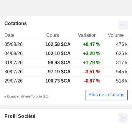
Cotations
Date
Cours
Variation
Volume
05/08/26
102,58 $CA
+0,47 %
476 k
04/08/26
102,10 $CA
+3,20 %
626 k
31/07/26
98,93 $CA
+1,79 %
317 k
30/07/26
97,19 $CA
-3,51 %
545 k
29/07/26
100,73 $CA
-0,67 %
518 k
Plus de cotations
Cours en différé Toronto S.E.
Profil Société