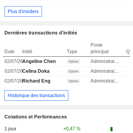
Plus d'insiders
Dernières transactions d'initiés
Poste
Date
Initié
Type
principal
Qua
02/07/26
Angeline Chen
Administrateur
Option
02/07/26
Celina Doka
Administrateur
Option
02/07/26
Richard Eng
Administrateur
Option
Historique des transactions
Cotations et Performances
1 jour
+0,47 %