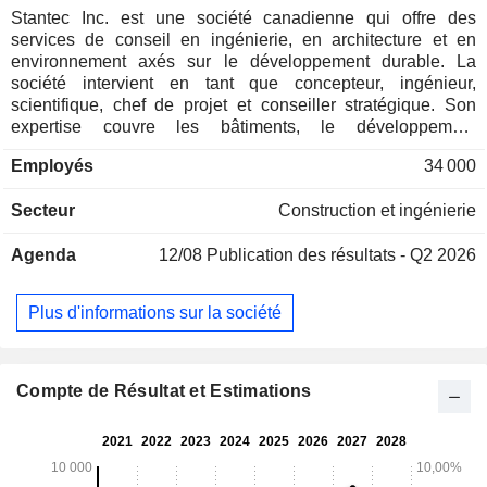
Stantec Inc. est une société canadienne qui offre des
services de conseil en ingénierie, en architecture et en
environnement axés sur le développement durable. La
société intervient en tant que concepteur, ingénieur,
scientifique, chef de projet et conseiller stratégique. Son
expertise couvre les bâtiments, le développement
communautaire, l'énergie, l'environnement, le gouvernement
Employés
34 000
fédéral, l'exploitation minière, les minéraux et les métaux,
les transports, l'eau, ainsi que la gestion de programmes et
Secteur
Construction et ingénierie
de chantiers. Ses divisions opérationnelles comprennent les
infrastructures, l'eau, les services environnementaux, les
Agenda
12/08
Publication des résultats - Q2 2026
bâtiments, ainsi que l'énergie et les ressources. Ses
services englobent l'ingénierie, l'architecture,
l'aménagement intérieur, l'architecture paysagère,
Plus d'informations sur la société
l'arpentage, les sciences de l'environnement, la gestion de
projet et l'économie de projet, depuis la conception initiale et
la planification jusqu'à la conception, la gestion de la
construction, la mise en service, la maintenance, la mise
Compte de Résultat et Estimations
hors service et la remise en état. Elle propose une gamme
de services en matière d'obtention de permis, de
conservation, de restauration des écosystèmes, de sciences
de la santé et de stratégie ESG. Ses segments d'activité