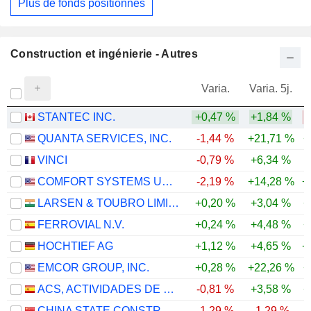
Plus de fonds positionnés
Construction et ingénierie - Autres
Varia.
Varia. 5j.
STANTEC INC.
+0,47 %
+1,84 %
-
QUANTA SERVICES, INC.
-1,44 %
+21,71 %
+
VINCI
-0,79 %
+6,34 %
COMFORT SYSTEMS USA, INC.
-2,19 %
+14,28 %
+
LARSEN & TOUBRO LIMITED
+0,20 %
+3,04 %
+
FERROVIAL N.V.
+0,24 %
+4,48 %
+
HOCHTIEF AG
+1,12 %
+4,65 %
+
EMCOR GROUP, INC.
+0,28 %
+22,26 %
+
ACS, ACTIVIDADES DE CONSTRUCCIÓN Y SERVICIOS, S.A.
-0,81 %
+3,58 %
+
CHINA STATE CONSTRUCTION ENGINEERING CORPORATION LIMITED
-1,29 %
-1,29 %
-