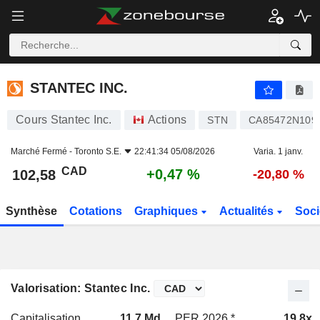
STANTEC INC.
102,58
$
+0,47 %
STANTEC INC.
Cours Stantec Inc.
Actions
STN
CA85472N109
Marché Fermé -
Toronto S.E.
22:41:34 05/08/2026
Varia. 1 janv.
CAD
+0,47 %
102,58
-20,80 %
Synthèse
Cotations
Graphiques
Actualités
Soci
Valorisation: Stantec Inc.
Capitalisation
11,7 Md
PER 2026 *
19,8x