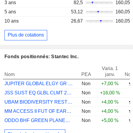
3 ans
82,5
160,05
5 ans
53,12
160,05
10 ans
26,67
160,05
Plus de cotations
Fonds positionnés: Stantec Inc.
Varia. 1
Nom
PEA
janv.
Not
JUPITER GLOBAL ELGY GR L EUR ACC
Non
+7,00 %
JSS SUST EQ GLBL CLMT 2035 P EUR DIST
Non
+16,00 %
UBAM BIODIVERSITY RESTORATION AEC USD
Non
+4,00 %
MM ACCESS II FUT OF EARTH USD P ACC
Non
+4,00 %
ODDO BHF GREEN PLANET CR EUR ACC
Non
+5,00 %