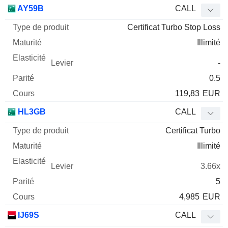
Type
AY59B
CALL
de
Certificat Turbo Stop Loss
Mnemo
Type
produit
Maturité
Elasticité
Levier
Parité
Co
Illimité
-
0.5
119,83
EUR
HL3GB
CALL
Certificat Turbo
Illimité
3.66x
5
4,985
EUR
IJ69S
CALL