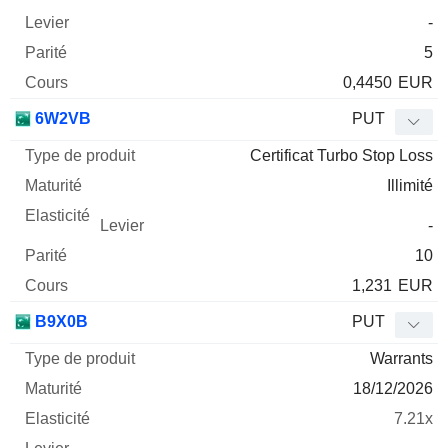
-
5
0,4450
EUR
6W2VB
PUT
Certificat Turbo Stop Loss
Illimité
-
10
1,231
EUR
B9X0B
PUT
Warrants
18/12/2026
7.21x