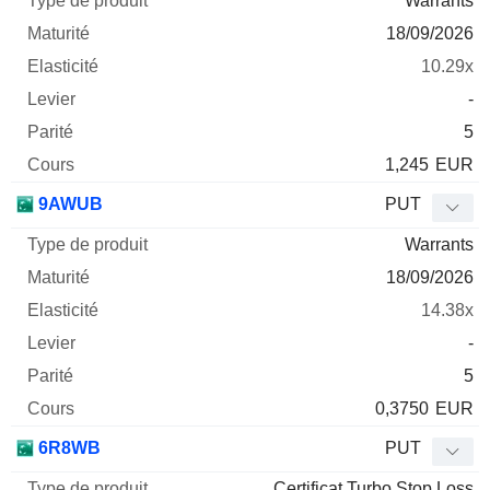
Warrants
18/09/2026
10.29x
-
5
1,245
EUR
9AWUB
PUT
Warrants
18/09/2026
14.38x
-
5
0,3750
EUR
6R8WB
PUT
Certificat Turbo Stop Loss