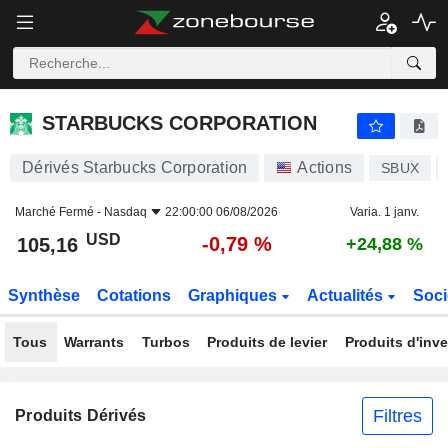
STARBUCKS CORPORATION
105,16
$
-0,79 %
STARBUCKS CORPORATION
Dérivés Starbucks Corporation
Actions
SBUX
Marché Fermé -
Nasdaq
22:00:00 06/08/2026
Varia. 1 janv.
USD
-0,79 %
105,16
+24,88 %
Synthèse
Cotations
Graphiques
Actualités
Soci
Tous
Warrants
Turbos
Produits de levier
Produits d'inv
Filtres
Produits Dérivés