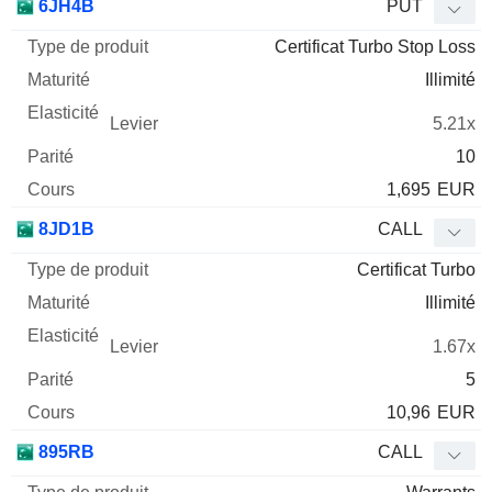
6JH4B
PUT
Certificat Turbo Stop Loss
Illimité
5.21x
10
1,695
EUR
8JD1B
CALL
Certificat Turbo
Illimité
1.67x
5
10,96
EUR
895RB
CALL