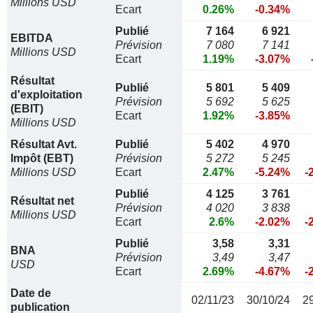
Millions USD
Ecart
0.26%
-0.34%
Publié
7 164
6 921
EBITDA
Prévision
7 080
7 141
Millions USD
Ecart
1.19%
-3.07%
Résultat
Publié
5 801
5 409
d'exploitation
Prévision
5 692
5 625
(EBIT)
Ecart
1.92%
-3.85%
Millions USD
Résultat Avt.
Publié
5 402
4 970
Impôt (EBT)
Prévision
5 272
5 245
Millions USD
Ecart
2.47%
-5.24%
-
Publié
4 125
3 761
Résultat net
Prévision
4 020
3 838
Millions USD
Ecart
2.6%
-2.02%
-
Publié
3,58
3,31
BNA
Prévision
3,49
3,47
USD
Ecart
2.69%
-4.67%
-
Date de
02/11/23
30/10/24
2
publication