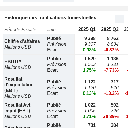
Historique des publications trimestrielles
2025 Q1
2025 Q2
2
Période Fiscale
Juin
Publié
9 398
8 762
Chiffre d'affaires
Prévision
9 307
8 834
Millions USD
Ecart
0.98%
-0.82%
Publié
1 529
1 136
EBITDA
Prévision
1 503
1 231
Millions USD
Ecart
1.75%
-7.73%
Résultat
Publié
1 122
717
d'exploitation
Prévision
1 120
826
(EBIT)
Ecart
0.13%
-13.2%
-
Millions USD
Résultat Avt.
Publié
1 022
502
Impôt (EBT)
Prévision
1 005
726
Millions USD
Ecart
1.71%
-30.89%
-
Publié
781
384