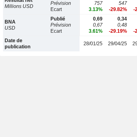
Résultat net
Prévision
757
547
Millions USD
Ecart
3.13%
-29.82%
-
Publié
0,69
0,34
BNA
Prévision
0,67
0,48
USD
Ecart
3.61%
-29.19%
-
Date de
28/01/25
29/04/25
2
publication