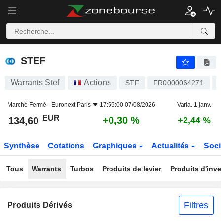
STEF
134,60
€
+0,30 %
STEF
Warrants Stef
Actions
STF
FR0000064271
Marché Fermé -
Euronext Paris
17:55:00 07/08/2026
Varia. 1 janv.
EUR
+0,30 %
134,60
+2,44 %
Synthèse
Cotations
Graphiques
Actualités
Soci
Tous
Warrants
Turbos
Produits de levier
Produits d'inv
Filtres
Produits Dérivés