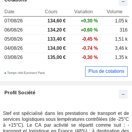
Date
Cours
Variation
Volume
07/08/26
134,60 €
+0,30 %
1,05 k
06/08/26
134,20 €
+0,60 %
316
05/08/26
133,40 €
-0,45 %
1,51 k
04/08/26
134,00 €
-0,74 %
3,46 k
03/08/26
135,00 €
-0,30 %
1,35 k
Plus de cotations
Temps réel Euronext Paris
Profil Société
Stef est spécialisé dans les prestations de transport et de
services logistiques sous températures contrôlées (de -25°C
à +15°C). Le CA par activité se répartit comme suit : -
transport et logistique en France (48%) : à destination des