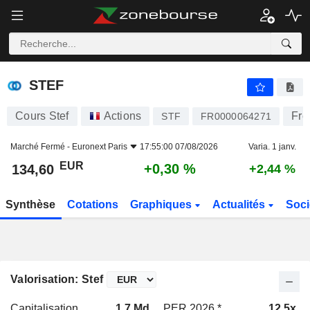
STEF
134,60
€
+0,30 %
STEF
Cours Stef
Actions
Frê
STF
FR0000064271
Marché Fermé -
Euronext Paris
17:55:00 07/08/2026
Varia. 1 janv.
EUR
+0,30 %
134,60
+2,44 %
Synthèse
Cotations
Graphiques
Actualités
Soci
Valorisation: Stef
Capitalisation
1,7 Md
PER 2026 *
12,5x