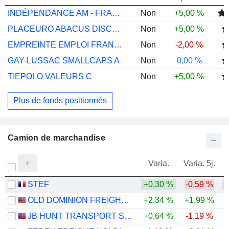
INDÉPENDANCE AM - FRANCE SMALL & MIDX(C)
Non
+5,00 %
PLACEURO ABACUS DISCOVERY I
Non
+5,00 %
EMPREINTE EMPLOI FRANCE AC
Non
-2,00 %
GAY-LUSSAC SMALLCAPS A
Non
0,00 %
TIEPOLO VALEURS C
Non
+5,00 %
Plus de fonds positionnés
Camion de marchandise
Varia.
Varia. 5j.
STEF
+0,30 %
-0,59 %
OLD DOMINION FREIGHT LINE, INC.
+2,34 %
+1,99 %
+
JB HUNT TRANSPORT SERVICES
+0,64 %
-1,19 %
+