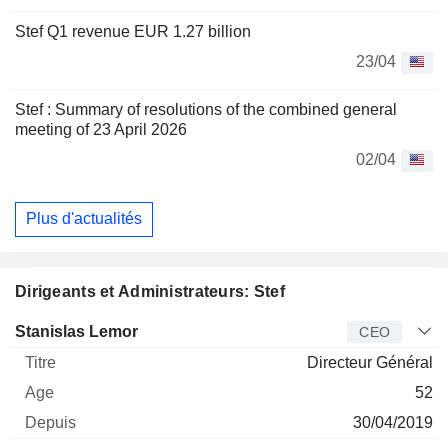
Stef Q1 revenue EUR 1.27 billion
23/04
Stef : Summary of resolutions of the combined general
meeting of 23 April 2026
02/04
Plus d'actualités
Dirigeants et Administrateurs: Stef
Dirigeant
Titre
Age
Depuis
Stanislas Lemor
CEO
Directeur Général
52
30/04/2019