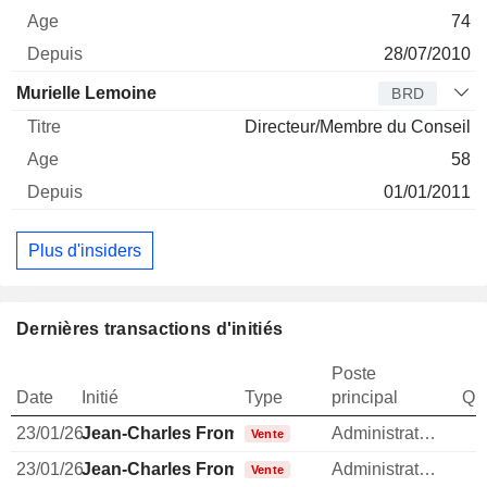
74
28/07/2010
Murielle Lemoine
BRD
Directeur/Membre du Conseil
58
01/01/2011
Plus d'insiders
Dernières transactions d'initiés
Poste
Date
Initié
Type
principal
Qua
23/01/26
Jean-Charles Fromage
Administrateur
Vente
23/01/26
Jean-Charles Fromage
Administrateur
Vente