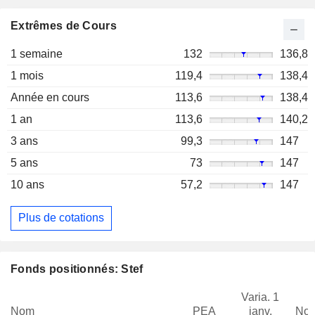
Extrêmes de Cours
1 semaine
132
136,8
1 mois
119,4
138,4
Année en cours
113,6
138,4
1 an
113,6
140,2
3 ans
99,3
147
5 ans
73
147
10 ans
57,2
147
Plus de cotations
Fonds positionnés: Stef
Varia. 1
Nom
PEA
janv.
Not