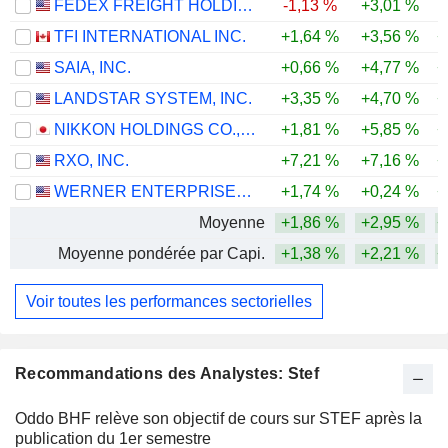
FEDEX FREIGHT HOLDING COMPANY, INC.
-1,13 %
+3,01 %
TFI INTERNATIONAL INC.
+1,64 %
+3,56 %
+
SAIA, INC.
+0,66 %
+4,77 %
+
LANDSTAR SYSTEM, INC.
+3,35 %
+4,70 %
+
NIKKON HOLDINGS CO.,LTD.
+1,81 %
+5,85 %
+
RXO, INC.
+7,21 %
+7,16 %
+
WERNER ENTERPRISES, INC.
+1,74 %
+0,24 %
+
Moyenne
+1,86 %
+2,95 %
+
Moyenne pondérée par Capi.
+1,38 %
+2,21 %
+
Voir toutes les performances sectorielles
Recommandations des Analystes: Stef
Oddo BHF relève son objectif de cours sur STEF après la
publication du 1er semestre