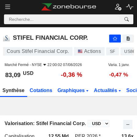
STIFEL FINANCIAL CORP.
83,09
$
-0,36 %
STIFEL FINANCIAL CORP.
Cours Stifel Financial Corp.
Actions
SF
US86
Marché Fermé -
NYSE
22:00:02 07/08/2026
Varia. 1 janv.
USD
-0,36 %
83,09
-0,47 %
Synthèse
Cotations
Graphiques
Actualités
Soci
Valorisation: Stifel Financial Corp.
Capitalisation
12,55 Md
PER 2026 *
13,6x