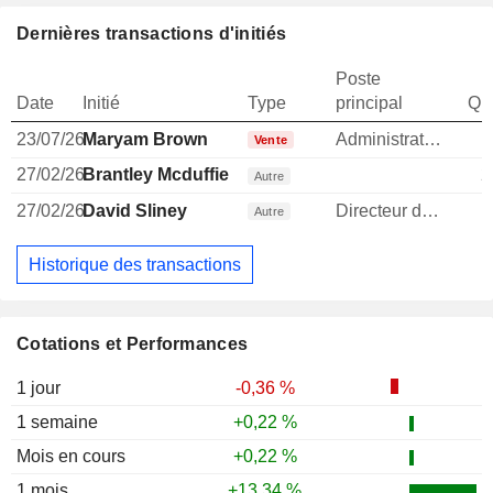
Dernières transactions d'initiés
Poste
Date
Initié
Type
principal
Qua
23/07/26
Maryam Brown
Administrateur
Vente
27/02/26
Brantley Mcduffie
2
Autre
27/02/26
David Sliney
Directeur des operations
1
Autre
Historique des transactions
Cotations et Performances
1 jour
-0,36 %
1 semaine
+0,22 %
Mois en cours
+0,22 %
1 mois
+13,34 %