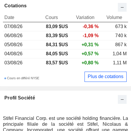
Cotations
Date
Cours
Variation
Volume
07/08/26
83,09 $US
-0,36 %
673 k
06/08/26
83,39 $US
-1,09 %
740 k
05/08/26
84,31 $US
+0,31 %
867 k
04/08/26
84,05 $US
+0,57 %
1,04 M
03/08/26
83,57 $US
+0,80 %
1,11 M
Plus de cotations
Cours en différé NYSE
Profil Société
Stifel Financial Corp. est une société holding financière. La
principale filiale de la société est Stifel, Nicolaus &
Company, Incorporated, une société offrant une gamme