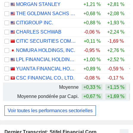
MORGAN STANLEY
+1,21 %
+2,81 %
+
THE GOLDMAN SACHS GROUP, INC.
+0,68 %
+2,08 %
+
CITIGROUP INC.
+0,88 %
+1,93 %
+
CHARLES SCHWAB
-0,06 %
+2,24 %
+
CITIC SECURITIES COMPANY LIMITED
+0,11 %
-1,69 %
NOMURA HOLDINGS, INC.
-0,95 %
+2,76 %
+
LPL FINANCIAL HOLDINGS INC.
+1,00 %
+2,52 %
YUANTA FINANCIAL HOLDING CO., LTD.
+0,89 %
-0,59 %
+
CSC FINANCIAL CO., LTD.
-0,08 %
-0,17 %
Moyenne
+0,33 %
+1,15 %
+
Moyenne pondérée par Capi.
+0,67 %
+1,69 %
+
Voir toutes les performances sectorielles
Dernier Transcript: Stifel Financial Corp.