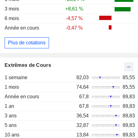
3 mois
+8,61 %
6 mois
-4,57 %
Année en cours
-0,47 %
Plus de cotations
Extrêmes de Cours
1 semaine
82,03
85,55
1 mois
74,64
85,55
Année en cours
67,8
89,83
1 an
67,8
89,83
3 ans
36,54
89,83
5 ans
32,87
89,83
10 ans
13,84
89,83