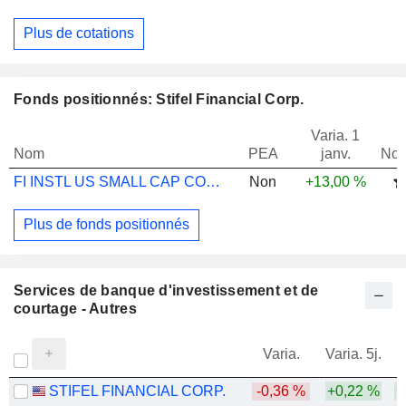
Plus de cotations
Fonds positionnés: Stifel Financial Corp.
Varia. 1
Nom
PEA
janv.
Not
FI INSTL US SMALL CAP CORE EQ SEL USD
Non
+13,00 %
Plus de fonds positionnés
Services de banque d'investissement et de
courtage - Autres
Varia.
Varia. 5j.
STIFEL FINANCIAL CORP.
-0,36 %
+0,22 %
+