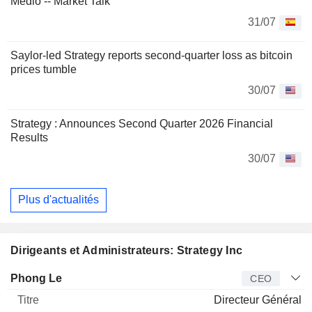
Medio -- Market Talk
31/07
Saylor-led Strategy reports second-quarter loss as bitcoin
prices tumble
30/07
Strategy : Announces Second Quarter 2026 Financial
Results
30/07
Plus d'actualités
Dirigeants et Administrateurs: Strategy Inc
Dirigeant
Titre
Age
Depuis
Phong Le
CEO
Directeur Général