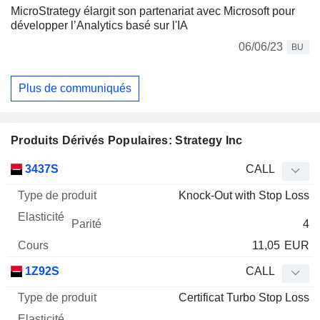
MicroStrategy élargit son partenariat avec Microsoft pour
développer l’Analytics basé sur l'IA
06/06/23
BU
Plus de communiqués
Produits Dérivés Populaires: Strategy Inc
Type
3437S
CALL
de
Knock-Out with Stop Loss
Mnemo
Type
produit
Elasticité
Parité
Cours
4
11,05
EUR
1Z92S
CALL
Certificat Turbo Stop Loss