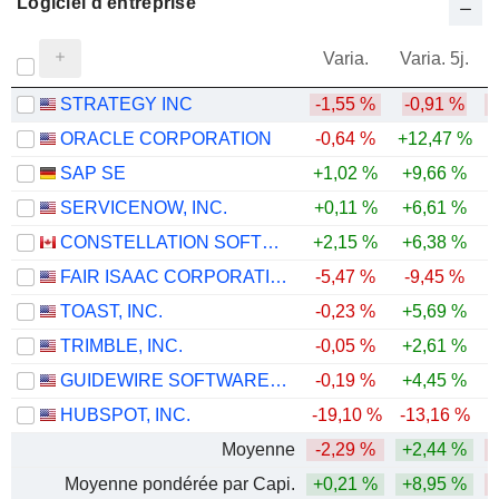
Logiciel d'entreprise
Varia.
Varia. 5j.
STRATEGY INC
-1,55 %
-0,91 %
-
ORACLE CORPORATION
-0,64 %
+12,47 %
-
SAP SE
+1,02 %
+9,66 %
-
SERVICENOW, INC.
+0,11 %
+6,61 %
-
CONSTELLATION SOFTWARE INC.
+2,15 %
+6,38 %
-
FAIR ISAAC CORPORATION
-5,47 %
-9,45 %
-
TOAST, INC.
-0,23 %
+5,69 %
-
TRIMBLE, INC.
-0,05 %
+2,61 %
-
GUIDEWIRE SOFTWARE, INC.
-0,19 %
+4,45 %
-
HUBSPOT, INC.
-19,10 %
-13,16 %
-
Moyenne
-2,29 %
+2,44 %
-
Moyenne pondérée par Capi.
+0,21 %
+8,95 %
-