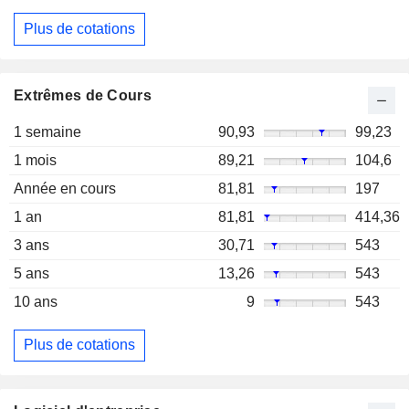
Plus de cotations
Extrêmes de Cours
1 semaine
90,93
99,23
1 mois
89,21
104,6
Année en cours
81,81
197
1 an
81,81
414,36
3 ans
30,71
543
5 ans
13,26
543
10 ans
9
543
Plus de cotations