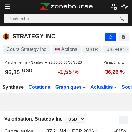
STRATEGY INC
96,85
$
-1,55 %
STRATEGY INC
Cours Strategy Inc
Actions
MSTR
US59497240
Marché Fermé -
Nasdaq
22:00:00 06/08/2026
Varia. 1 janv.
USD
-1,55 %
96,85
-36,26 %
Synthèse
Cotations
Graphiques
Actualités
Soci
Valorisation: Strategy Inc
Capitalisation
37,21 Md
PER 2026 *
-615x