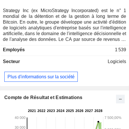
Strategy Inc (ex MicroStrategy Incorporated) est le n° 1
mondial de la détention et de la gestion à long terme de
Bitcoin. En outre, le groupe développe une activité d'édition
de logiciels analytiques d'entreprise basés sur l'intelligence
artificielle, dans le domaine de l'intelligence décisionnelle et
de l'analyse des données. Le CA par source de revenus se
répartit comme suit : - ventes de services professionnels et
Employés
1 539
de support technique (52,6%) ; - ventes d'abonnements
(23%) ; - ventes de services (13,9%) ; - ventes de licences
Secteur
Logiciels
(10,5%).
Plus d'informations sur la société
Compte de Résultat et Estimations