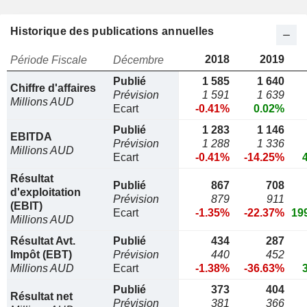
Historique des publications annuelles
2018
2019
Période Fiscale
Décembre
Publié
1 585
1 640
Chiffre d'affaires
Prévision
1 591
1 639
Millions AUD
Ecart
-0.41%
0.02%
Publié
1 283
1 146
EBITDA
Prévision
1 288
1 336
Millions AUD
Ecart
-0.41%
-14.25%
Résultat
Publié
867
708
d'exploitation
Prévision
879
911
(EBIT)
Ecart
-1.35%
-22.37%
19
Millions AUD
Résultat Avt.
Publié
434
287
Impôt (EBT)
Prévision
440
452
Millions AUD
Ecart
-1.38%
-36.63%
Publié
373
404
Résultat net
Prévision
381
366