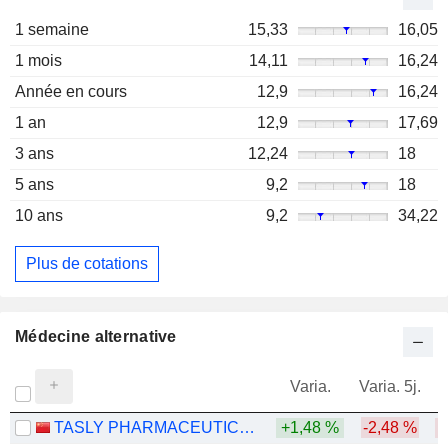
1 semaine
15,33
16,05
1 mois
14,11
16,24
Année en cours
12,9
16,24
1 an
12,9
17,69
3 ans
12,24
18
5 ans
9,2
18
10 ans
9,2
34,22
Plus de cotations
Médecine alternative
Varia.
Varia. 5j.
TASLY PHARMACEUTICAL GROUP CO., LTD
+1,48 %
-2,48 %