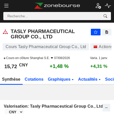
TASLY PHARMACEUTICAL GROUP CO., LTD
15,72
¥
+1,48 %
TASLY PHARMACEUTICAL
GROUP CO., LTD
Cours Tasly Pharmaceutical Group Co., Ltd
Actions
Cours en clôture
Shanghai S.E.
07/08/2026
Varia. 1 janv.
CNY
+1,48 %
15,72
+4,31 %
Synthèse
Cotations
Graphiques
Actualités
Soci
Valorisation: Tasly Pharmaceutical Group Co., Ltd