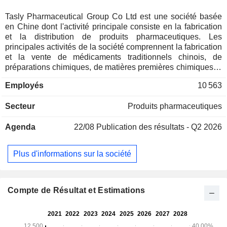
Tasly Pharmaceutical Group Co Ltd est une société basée
en Chine dont l'activité principale consiste en la fabrication
et la distribution de produits pharmaceutiques. Les
principales activités de la société comprennent la fabrication
et la vente de médicaments traditionnels chinois, de
préparations chimiques, de matières premières chimiques et
de médicaments biologiques. Les principaux produits de la
Employés
10 563
société comprennent les pilules Compound Danshen
Dropping, les granulés Yangxuenao, les pilules
Secteur
Produits pharmaceutiques
Yangxuenao, les pilules Qishen Yiqi Dropping, Diqing et
Shuilinjia. Ses produits sont utilisés pour traiter les maladies
Agenda
22/08
Publication des résultats - Q2 2026
cardiovasculaires et cérébrovasculaires, les tumeurs, les
rhumes, la fièvre et les maladies hépatiques. La société
distribue principalement ses produits sur le marché intérieur.
Plus d'informations sur la société
Compte de Résultat et Estimations