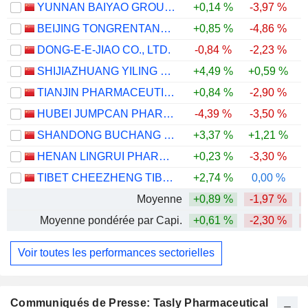
YUNNAN BAIYAO GROUP CO.,LTD
+0,14 %
-3,97 %
BEIJING TONGRENTANG CO., LTD
+0,85 %
-4,86 %
-
DONG-E-E-JIAO CO., LTD.
-0,84 %
-2,23 %
SHIJIAZHUANG YILING PHARMACEUTICAL CO., LTD.
+4,49 %
+0,59 %
TIANJIN PHARMACEUTICAL DA REN TANG GROUP CORPORATION LIMITED
+0,84 %
-2,90 %
HUBEI JUMPCAN PHARMACEUTICAL CO., LTD.
-4,39 %
-3,50 %
SHANDONG BUCHANG PHARMACEUTICALS CO., LTD.
+3,37 %
+1,21 %
-
HENAN LINGRUI PHARMACEUTICAL CO., LTD.
+0,23 %
-3,30 %
TIBET CHEEZHENG TIBETAN MEDICINE CO., LTD.
+2,74 %
0,00 %
-
Moyenne
+0,89 %
-1,97 %
Moyenne pondérée par Capi.
+0,61 %
-2,30 %
Voir toutes les performances sectorielles
Communiqués de Presse: Tasly Pharmaceutical