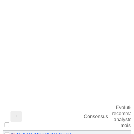
Évolutio
recomman
Consensus
analystes
mois