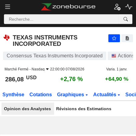
TEXAS INSTRUMENTS INCORPORATED
286,08
$
+2,76 %
TEXAS INSTRUMENTS
INCORPORATED
Consensus Texas Instruments Incorporated
Actions
Marché Fermé -
Nasdaq
22:00:00 07/08/2026
Varia. 1 janv.
USD
+2,76 %
286,08
+64,90 %
Synthèse
Cotations
Graphiques
Actualités
Soci
Opinion des Analystes
Révisions des Estimations