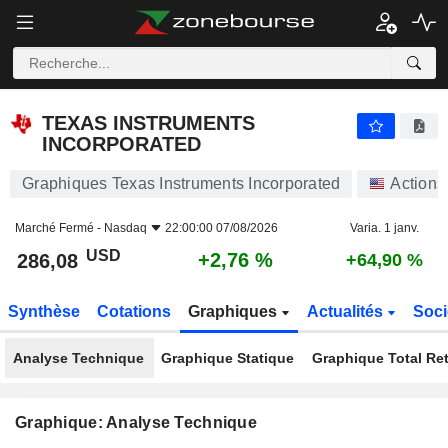
TEXAS INSTRUMENTS INCORPORATED
286,08
$
+2,76 %
TEXAS INSTRUMENTS
INCORPORATED
Graphiques Texas Instruments Incorporated
Actions
Marché Fermé -
Nasdaq
22:00:00 07/08/2026
Varia. 1 janv.
USD
+2,76 %
286,08
+64,90 %
Synthèse
Cotations
Graphiques
Actualités
Soci
Analyse Technique
Graphique Statique
Graphique Total Re
Graphique: Analyse Technique