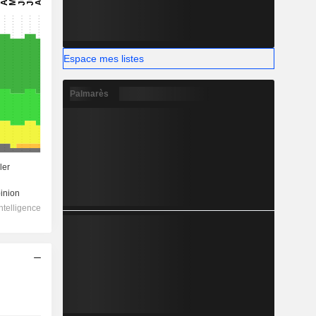
Espace mes listes
Palmarès