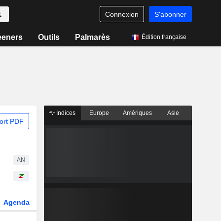
Connexion
S'abonner
eeners
Outils
Palmarès
Édition française
Indices
Europe
Amériques
Asie
ort PDF
AN
Agenda
Secteur
Dérivés
Fonds et ETFs