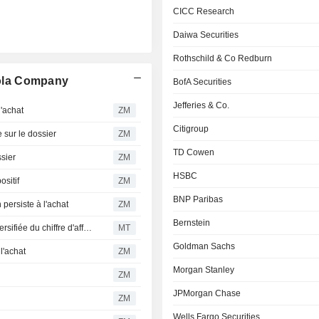
CICC Research
Daiwa Securities
Rothschild & Co Redburn
ola Company
BofA Securities
Jefferies & Co.
'achat
ZM
Citigroup
ur le dossier
ZM
TD Cowen
sier
ZM
HSBC
sitif
ZM
BNP Paribas
rsiste à l'achat
ZM
Bernstein
Coca-Cola : RBC souligne une croissance robuste et diversifiée du chiffre d'affaires à l'échelle mondiale
MT
Goldman Sachs
l'achat
ZM
Morgan Stanley
ZM
JPMorgan Chase
ZM
Wells Fargo Securities