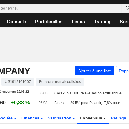
Conseils
Portefeuilles
Listes
Trading
Scr
OMPANY
Ajouter à une liste
Rapp
US1912161007
Boissons non alcoolisées
é-ouverture
12:03:22
05/08
Coca-Cola HBC relève ses objectifs annuels après une amélioration au premier semestre
,60
+0,88 %
05/08
Bourse : +29,5% pour Palantir, -7,6% pour SpaceX et une pluie de résultats
Société
Finances
Valorisation
Consensus
Ratings