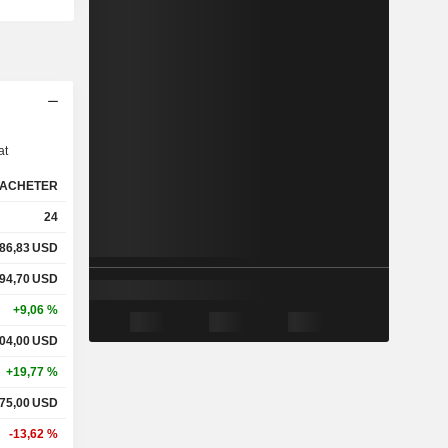
s
at
ACHETER
24
86,83
USD
94,70
USD
+9,06 %
04,00
USD
+19,77 %
75,00
USD
-13,62 %