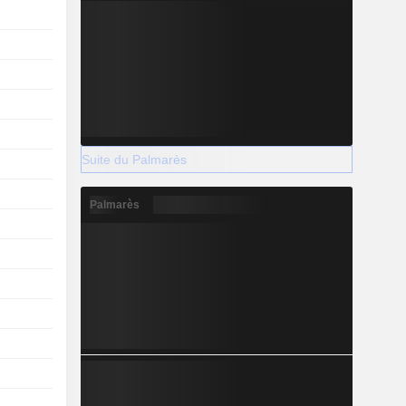
Suite du Palmarès
Palmarès