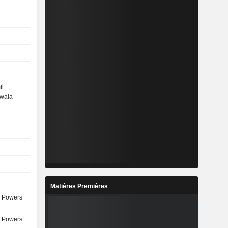
il
wala
Matières Premières
 Powers
 Powers