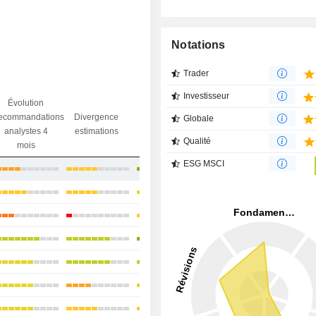
Notations
Trader
Investisseur
Évolution
Divergence
ecommandations
Divergence
Ecart obj.
Globale
objectif
analystes 4
estimations
/ dr
analystes
Qualité
mois
ESG MSCI
+9,06 %
+14,59 %
-1,7 %
+23,12 %
+25,81 %
+0,66 %
+6,38 %