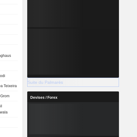
nghaus
odi
Suite du Palmarès
a Teixeira
 Grom
Devises / Forex
il
wala