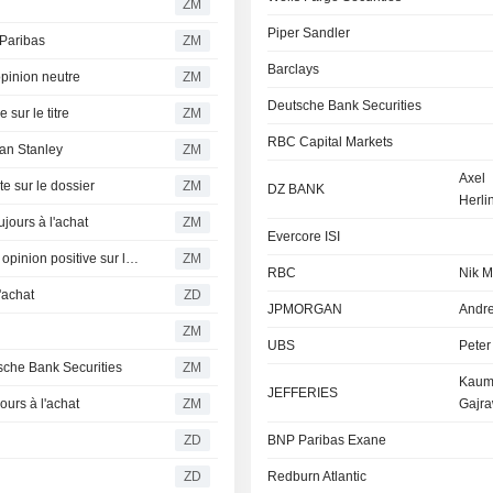
ZM
Piper Sandler
Paribas
ZM
Barclays
inion neutre
ZM
Deutsche Bank Securities
ur le titre
ZM
RBC Capital Markets
an Stanley
ZM
Axel
sur le dossier
ZM
DZ BANK
Herli
ours à l'achat
ZM
Evercore ISI
THE COCA-COLA COMPANY : Piper Sandler réitère son opinion positive sur le titre
ZM
RBC
Nik M
'achat
ZD
JPMORGAN
Andre
ZM
UBS
Peter
che Bank Securities
ZM
Kaum
JEFFERIES
rs à l'achat
ZM
Gajra
ZD
BNP Paribas Exane
ZD
Redburn Atlantic