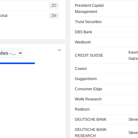
ZD
President Capital
Management
achat
ZM
Truist Securities
DBS Bank
Wedbush
Kaum
CREDIT SUISSE
Gajra
Cowen
Guggenheim
Consumer Edge
Wolfe Research
Redburn
DEUTSCHE BANK
Steve
DEUTSCHE BANK
Steve
RESEARCH