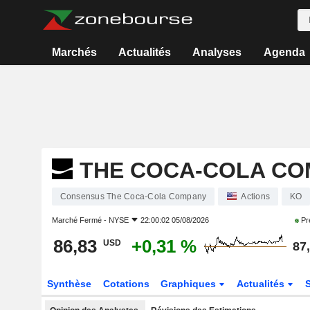
Marchés
Actualités
Analyses
Agenda
THE COCA-COLA C
Consensus The Coca-Cola Company
Actions
KO
Marché Fermé -
NYSE
22:00:02 05/08/2026
Pr
86,83
+0,31 %
USD
87
Synthèse
Cotations
Graphiques
Actualités