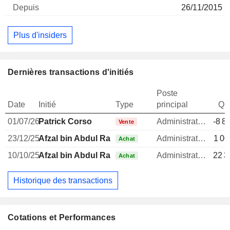
26/11/2015
Plus d'insiders
Dernières transactions d'initiés
Poste
Date
Initié
Type
principal
Qua
01/07/26
Patrick Corso
Administrateur
-8 8
Vente
23/12/25
Afzal bin Abdul Rahim
Administrateur
1 00
Achat
10/10/25
Afzal bin Abdul Rahim
Administrateur
22 3
Achat
Historique des transactions
Cotations et Performances