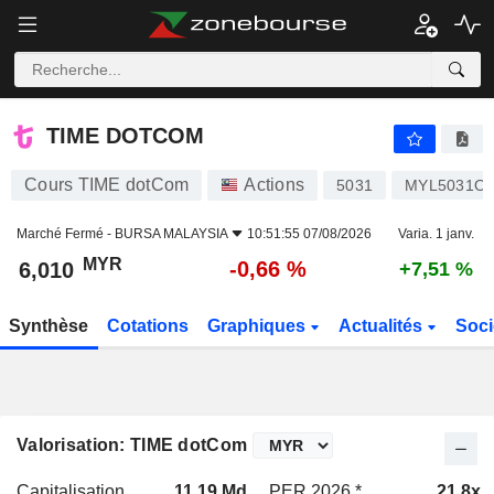
TIME DOTCOM
6,010
RM
-0,66 %
TIME DOTCOM
Cours TIME dotCom
Actions
5031
MYL5031O
Marché Fermé -
BURSA MALAYSIA
10:51:55 07/08/2026
Varia. 1 janv.
MYR
-0,66 %
6,010
+7,51 %
Synthèse
Cotations
Graphiques
Actualités
Soci
Valorisation: TIME dotCom
Capitalisation
11,19 Md
PER 2026 *
21,8x