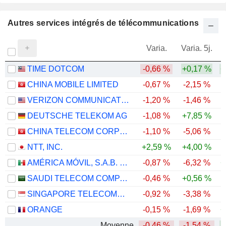
Autres services intégrés de télécommunications
Varia.
Varia. 5j.
TIME DOTCOM
-0,66 %
+0,17 %
+
CHINA MOBILE LIMITED
-0,67 %
-2,15 %
VERIZON COMMUNICATIONS, INC.
-1,20 %
-1,46 %
DEUTSCHE TELEKOM AG
-1,08 %
+7,85 %
CHINA TELECOM CORPORATION LIMITED
-1,10 %
-5,06 %
-
NTT, INC.
+2,59 %
+4,00 %
AMÉRICA MÓVIL, S.A.B. DE C.V.
-0,87 %
-6,32 %
+
SAUDI TELECOM COMPANY
-0,46 %
+0,56 %
SINGAPORE TELECOMMUNICATIONS LIMITED
-0,92 %
-3,38 %
ORANGE
-0,15 %
-1,69 %
+
Moyenne
-0,46 %
-1,54 %