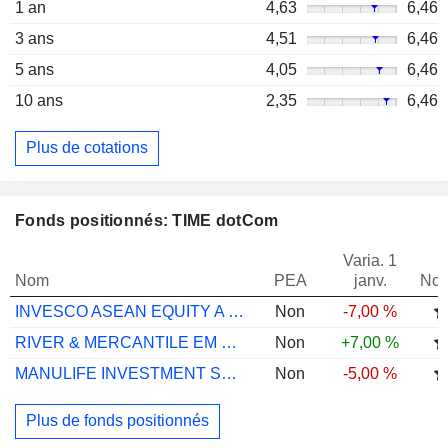
1 an
4,63
6,46
3 ans
4,51
6,46
5 ans
4,05
6,46
10 ans
2,35
6,46
Plus de cotations
Fonds positionnés: TIME dotCom
Varia. 1
Nom
PEA
janv.
Not
INVESCO ASEAN EQUITY A USD AD
Non
-7,00 %
RIVER & MERCANTILE EM OPP ILC EQ EB USD
Non
+7,00 %
MANULIFE INVESTMENT SHARIAH PROGRESS
Non
-5,00 %
Plus de fonds positionnés