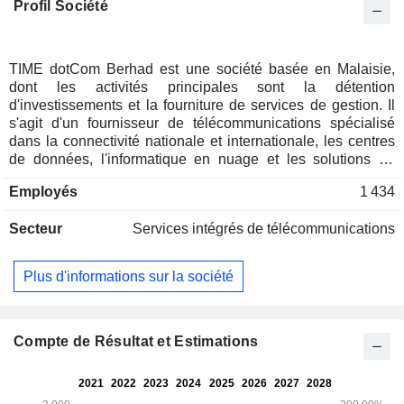
Profil Société
TIME dotCom Berhad est une société basée en Malaisie,
dont les activités principales sont la détention
d'investissements et la fourniture de services de gestion. Il
s'agit d'un fournisseur de télécommunications spécialisé
dans la connectivité nationale et internationale, les centres
de données, l'informatique en nuage et les solutions de
services gérés destinés aux marchés de détail, d'entreprise
Employés
1 434
et de gros. Il fournit une connectivité nationale sur le
segment du marché de détail, ainsi qu'une connectivité
Secteur
Services intégrés de télécommunications
internationale et nationale, des solutions de cloud
computing et de services gérés destinés aux segments du
marché de gros et du marché des entreprises dans la région
Plus d'informations sur la société
de l'ANASE. Ses filiales comprennent TT dotCom Sdn. Bhd,
Planet Tapir Sdn. Bhd, TIME dotCom Global Services Sdn.
Bhd, Global Transit (Hong Kong) Limited, Global Transit
Singapore Pte. Ltd. et autres. TT dotCom Sdn. Bhd. fournit
Compte de Résultat et Estimations
des services de communication vocale, de données, de
vidéo et d'images par l'intermédiaire de son réseau national
et international. Planet Tapir Sdn. Bhd. est une société