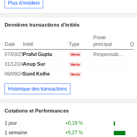
Plus d'insiders
Dernières transactions d'initiés
Poste
Date
Initié
Type
principal
Qua
07/03/25
Praful Gupta
Responsable ventes & marketing
Vente
31/12/24
Anup Sur
Vente
06/09/24
Sunil Kolhe
Vente
Historique des transactions
Cotations et Performances
1 jour
+0,19 %
1 semaine
+5,27 %