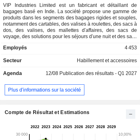
VIP Industries Limited est un fabricant et détaillant de
bagages basé en Inde. La société propose une gamme de
produits dans les segments des bagages rigides et souples,
notamment des cartables, des valises à roulettes, des sacs à
dos, des valises, des mallettes d'affaires, des sacs de
voyage, des solutions pour les séjours d'une nuit et des sacs
à main. La société opère dans un seul segment, à savoir la
Employés
4 453
fabrication et la commercialisation de bagages et de sacs.
Elle propose une gamme de produits à travers un
Secteur
Habillement et accessoires
portefeuille de marques, comprenant des noms tels que VIP,
Skybags, Carlton, Aristrocrat, Alfa et Caprese. La marque
Agenda
12/08
Publication des résultats - Q1 2027
Skybags propose des valises à roulettes, des sacs à dos,
des sacs de voyage, des sacoches pour ordinateur portable
ainsi que des articles et accessoires de la vie quotidienne.
Plus d'informations sur la société
Sa marque Caprese propose une gamme de sacs à main et
d’accessoires pour femmes. Son réseau de distribution
permet d’accéder aux bagages VIP partout en Inde via
environ 13 000 points de vente répartis entre des boutiques
Compte de Résultat et Estimations
exclusives, des magasins multimarques, des enseignes de
grande distribution, des cantines militaires et des canaux de
commerce électronique.