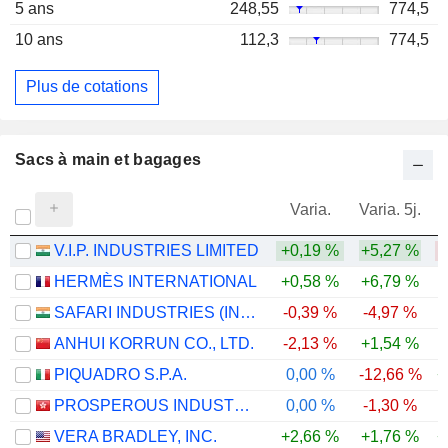
5 ans
248,55
774,5
10 ans
112,3
774,5
Plus de cotations
Sacs à main et bagages
Varia.
Varia. 5j.
V.I.P. INDUSTRIES LIMITED
+0,19 %
+5,27 %
-
HERMÈS INTERNATIONAL
+0,58 %
+6,79 %
-
SAFARI INDUSTRIES (INDIA) LIMITED
-0,39 %
-4,97 %
-
ANHUI KORRUN CO., LTD.
-2,13 %
+1,54 %
-
PIQUADRO S.P.A.
0,00 %
-12,66 %
+
PROSPEROUS INDUSTRIAL (HOLDINGS) LIMITED
0,00 %
-1,30 %
VERA BRADLEY, INC.
+2,66 %
+1,76 %
+