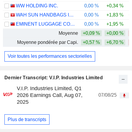
WW HOLDING INC.
0,00 %
+0,34 %
-
WAH SUN HANDBAGS INTERNATIONAL HOLDINGS LIMITED
0,00 %
+1,83 %
+
EMINENT LUGGAGE CORPORATION
0,00 %
+1,95 %
Moyenne
+0,09 %
+0,00 %
Moyenne pondérée par Capi.
+0,57 %
+6,70 %
-
Voir toutes les performances sectorielles
Dernier Transcript: V.I.P. Industries Limited
V.I.P. Industries Limited, Q1
2026 Earnings Call, Aug 07,
07/08/25
2025
Plus de transcripts