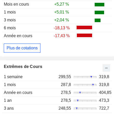
Mois en cours
+5,27 %
1 mois
+5,01 %
3 mois
+2,04 %
6 mois
-18,13 %
Année en cours
-17,43 %
Plus de cotations
Extrêmes de Cours
1 semaine
299,55
319,8
1 mois
287,8
319,8
Année en cours
278,5
404,85
1 an
278,5
473,3
3 ans
248,55
722,7