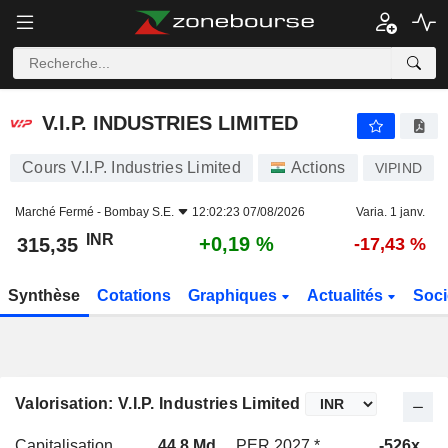
V.I.P. INDUSTRIES LIMITED
315,35
₹
+0,19 %
V.I.P. INDUSTRIES LIMITED
Cours V.I.P. Industries Limited
Actions
VIPIND
Marché Fermé -
Bombay S.E.
12:02:23 07/08/2026
Varia. 1 janv.
INR
+0,19 %
315,35
-17,43 %
Synthèse
Cotations
Graphiques
Actualités
Soci
Valorisation: V.I.P. Industries Limited
Capitalisation
44,8 Md
PER 2027 *
-526x