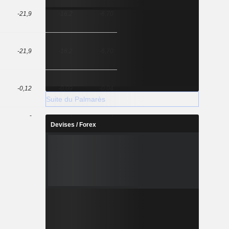
-21,9
-16,2
-6,70
-21,9
-16,2
-6,70
-0,12
-0,09
-0,04
Suite du Palmarès
-
-
-
Devises / Forex