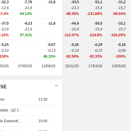
-32,3
-7,76
-11,8
-43,5
-51,1
-31,2
-12,6
-21,6
-23,3
-15,4
-15,7
57.4%
64.12%
-86.36%
-231.68%
-99.04%
-37,0
-9,23
-11,6
-44,4
-50,0
-32,1
-12,6
-21,6
-20,9
-15,4
-15,7
4.32%
57.31%
-112.57%
-224.8%
-104.29%
-0,25
-0,07
-0,26
-0,29
-0,18
-0,10
-0,13
-0,14
-0,15
-0,09
-150%
46.15%
-92.59%
-93.33%
-100%
03/25
07/05/25
12/08/25
20/11/25
17/03/26
13/05/26
 SE
ion
13:30
Publication des résultats - Q2 2026
Assemblée Générale Extraordinaire
15:00