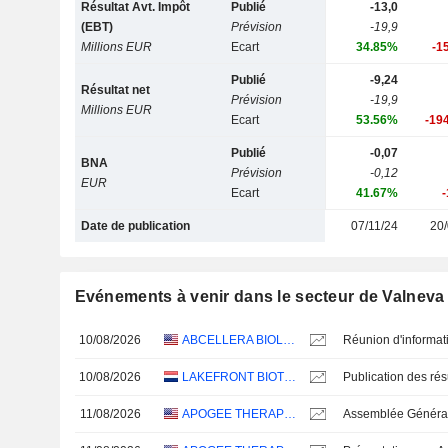
Résultat Avt. Impôt
Publié
-13,0
(EBT)
Prévision
-19,9
Millions EUR
Ecart
34.85%
-1
Publié
-9,24
Résultat net
Prévision
-19,9
Millions EUR
Ecart
53.56%
-19
Publié
-0,07
BNA
Prévision
-0,12
EUR
Ecart
41.67%
Date de publication
07/11/24
20/
Evénements à venir dans le secteur de Valneva
10/08/2026
ABCELLERA BIOLOGICS INC.
Réunion d'informat
10/08/2026
LAKEFRONT BIOTHERAPEUTICS NV
11/08/2026
APOGEE THERAPEUTICS, INC.