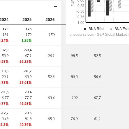
2024
2025
2026
2027
2028
170
175
181
172
150
290
251
6.24%
1.25%
32,9
-59,4
53,9
-47,1
-26,1
98,5
52,5
8.93%
-26.22%
13,3
-81,2
20,1
-63,9
-52,6
80,3
56,4
3.73%
-27.01%
-11,5
-114
6,77
-77,7
-63,4
102
67,7
9.77%
-46.93%
-12,2
-115
3,48
-81,8
-65,3
76,9
41,1
52.2%
-40.76%