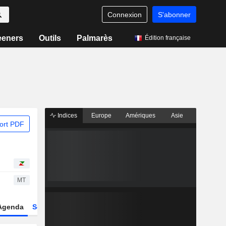
Connexion
S'abonner
eeners
Outils
Palmarès
Édition française
Indices
Europe
Amériques
Asie
ort PDF
MT
Agenda
Secteur
Dérivés
Fonds et ETFs