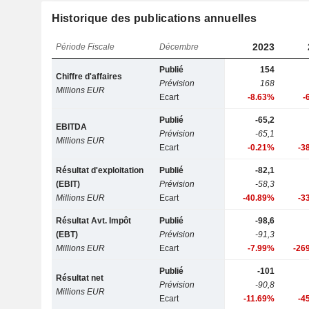
Historique des publications annuelles
2023
Période Fiscale
Décembre
Publié
154
Chiffre d'affaires
Prévision
168
Millions EUR
Ecart
-8.63%
-
Publié
-65,2
EBITDA
Prévision
-65,1
Millions EUR
Ecart
-0.21%
-3
Résultat d'exploitation
Publié
-82,1
(EBIT)
Prévision
-58,3
Millions EUR
Ecart
-40.89%
-3
Résultat Avt. Impôt
Publié
-98,6
(EBT)
Prévision
-91,3
Millions EUR
Ecart
-7.99%
-26
Publié
-101
Résultat net
Prévision
-90,8
Millions EUR
Ecart
-11.69%
-4