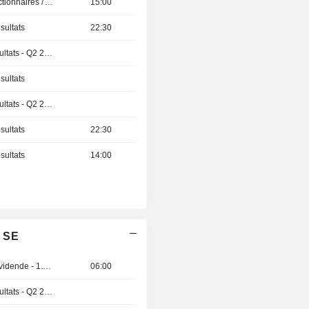
Présentation aux Actionnaires / Analystes
15:00
sultats
22:30
Publication des résultats - Q2 2026
sultats
Publication des résultats - Q2 2026
sultats
22:30
sultats
14:00
a SE
Détachement de dividende - 1.5 INR
06:00
Publication des résultats - Q2 2026