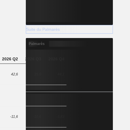
Suite du Palmarès
Palmarès
2026 Q2
2026 Q3
2026 Q4
42,6
35,0
44,1
-11,6
-10,6
-3,83