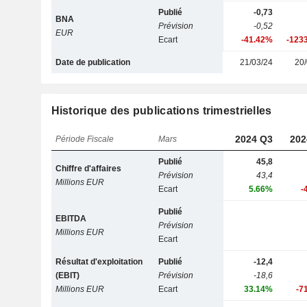
Publié
-0,73
BNA
Prévision
-0,52
EUR
Ecart
-41.42%
-123
Date de publication
21/03/24
20/
Historique des publications trimestrielles
2024 Q3
202
Période Fiscale
Mars
Publié
45,8
Chiffre d'affaires
Prévision
43,4
Millions EUR
Ecart
5.66%
-
Publié
EBITDA
Prévision
Millions EUR
Ecart
Résultat d'exploitation
Publié
-12,4
(EBIT)
Prévision
-18,6
Millions EUR
Ecart
33.14%
-7