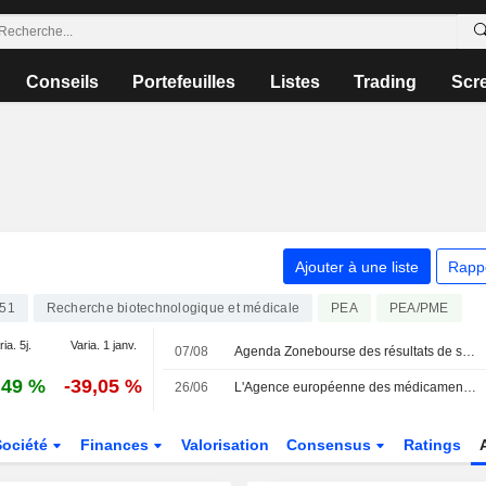
Conseils
Portefeuilles
Listes
Trading
Scr
Ajouter à une liste
Rapp
51
Recherche biotechnologique et médicale
PEA
PEA/PME
ia. 5j.
Varia. 1 janv.
07/08
Agenda Zonebourse des résultats de sociétés : semaine du 10 au 14 août 2026
,49 %
-39,05 %
26/06
L'Agence européenne des médicaments recommande une modification de l'autorisation de mise sur le marché du vaccin contre le chikungunya de Valneva
Société
Finances
Valorisation
Consensus
Ratings