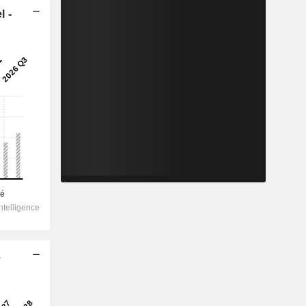
l -
e