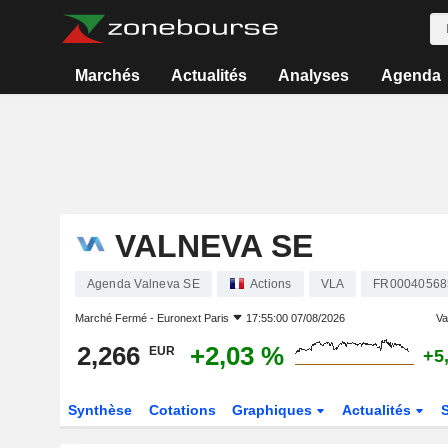
Marchés
Actualités
Analyses
Agenda
VALNEVA SE
Agenda Valneva SE
Actions
VLA
FR00040568
Marché Fermé -
Euronext Paris
17:55:00 07/08/2026
Var
2,266
+2,03 %
EUR
+5
Synthèse
Cotations
Graphiques
Actualités