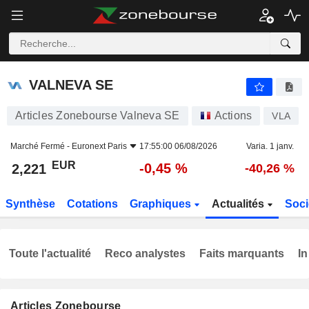
VALNEVA SE
2,221
€
-0,45 %
VALNEVA SE
Articles Zonebourse Valneva SE
Actions
VLA
Marché Fermé -
Euronext Paris
17:55:00 06/08/2026
Varia. 1 janv.
EUR
-0,45 %
2,221
-40,26 %
Synthèse
Cotations
Graphiques
Actualités
Soci
Toute l'actualité
Reco analystes
Faits marquants
In
Articles Zonebourse