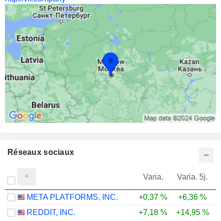
Réseaux sociaux
Varia.
Varia. 5j.
META PLATFORMS, INC.
+0,37 %
+6,36 %
-
REDDIT, INC.
+7,18 %
+14,95 %
-