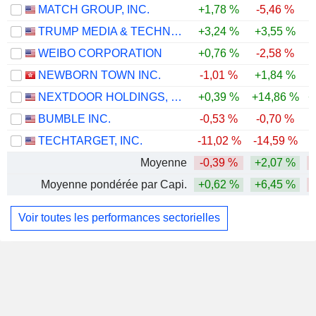
MATCH GROUP, INC.
+1,78 %
-5,46 %
TRUMP MEDIA & TECHNOLOGY GROUP CORP.
+3,24 %
+3,55 %
-
WEIBO CORPORATION
+0,76 %
-2,58 %
-
NEWBORN TOWN INC.
-1,01 %
+1,84 %
-
NEXTDOOR HOLDINGS, INC.
+0,39 %
+14,86 %
+
BUMBLE INC.
-0,53 %
-0,70 %
-
TECHTARGET, INC.
-11,02 %
-14,59 %
-
Moyenne
-0,39 %
+2,07 %
-
Moyenne pondérée par Capi.
+0,62 %
+6,45 %
-
Voir toutes les performances sectorielles