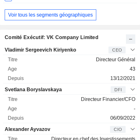
Fiscale:
Décembre
Voir tous les segments géographiques
Comité Exécutif: VK Company Limited
Dirigeant
Titre
Age
Depuis
Vladimir Sergeevich Kiriyenko
CEO
Directeur Général
43
13/12/2021
Svetlana Boryslavskaya
DFI
Directeur Financier/CFO
-
06/09/2022
Alexander Ayvazov
CIO
Directeur en chef des Investissements