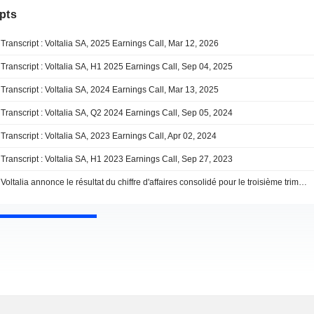
pts
Transcript : Voltalia SA, 2025 Earnings Call, Mar 12, 2026
Transcript : Voltalia SA, H1 2025 Earnings Call, Sep 04, 2025
Transcript : Voltalia SA, 2024 Earnings Call, Mar 13, 2025
Transcript : Voltalia SA, Q2 2024 Earnings Call, Sep 05, 2024
Transcript : Voltalia SA, 2023 Earnings Call, Apr 02, 2024
Transcript : Voltalia SA, H1 2023 Earnings Call, Sep 27, 2023
Voltalia annonce le résultat du chiffre d'affaires consolidé pour le troisième trimestre et les neuf mois de 2016 et annonce les résultats de production pour les neuf mois de 2016 ; fournit des prévisions de bénéfice et d'exploitation pour 2019.