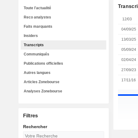
Transcri
Toute l'actualité
Reco analystes
12/03
Faits marquants
04/09/25
Insiders
13/03/25
Transcripts
05/09/24
Communiqués
02/04/24
Publications officielles
27/09/23
Autres langues
17/11/16
Articles Zonebourse
Analyses Zonebourse
Filtres
Rechercher