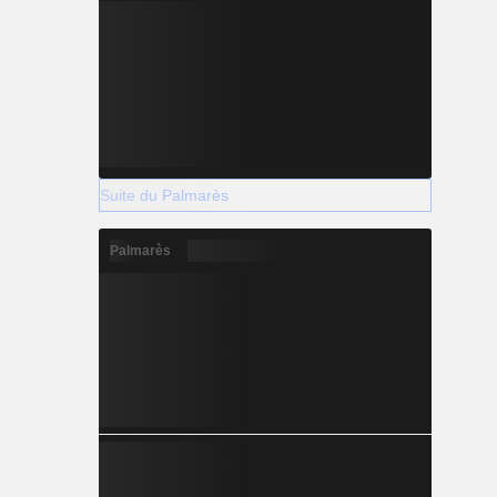
Suite du Palmarès
Palmarès