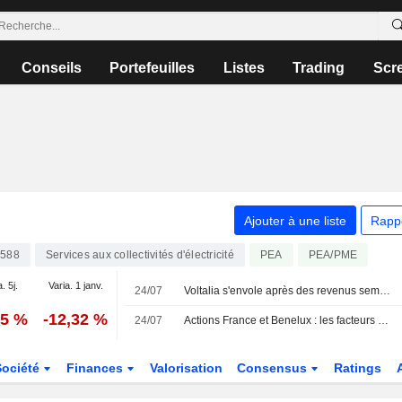
Conseils
Portefeuilles
Listes
Trading
Scr
Ajouter à une liste
Rapp
5588
Services aux collectivités d'électricité
PEA
PEA/PME
. 5j.
Varia. 1 janv.
24/07
Voltalia s'envole après des revenus semestriels portés par ses ventes d'énergie
15 %
-12,32 %
24/07
Actions France et Benelux : les facteurs à suivre
Société
Finances
Valorisation
Consensus
Ratings