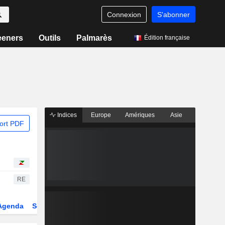
Connexion
S'abonner
eeners
Outils
Palmarès
Édition française
Indices
Europe
Amériques
Asie
ort PDF
RE
Agenda
Secteur
Dérivés