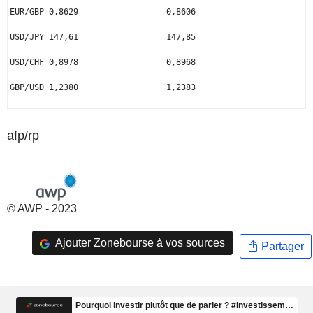
EUR/GBP 0,8629                  0,8606

USD/JPY 147,61                  147,85

USD/CHF 0,8978                  0,8968

GBP/USD 1,2380                  1,2383

afp/rp
© AWP - 2023
Ajouter Zonebourse à vos sources
Partager