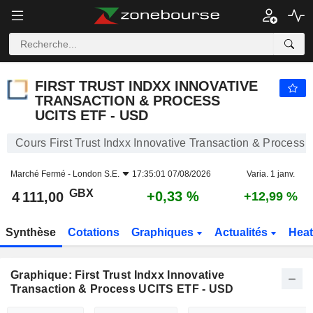
FIRST TRUST INDXX INNOVATIVE TRANSACTION & PROCESS UCITS ETF - USD
4 111,00
p
+0,33 %
FIRST TRUST INDXX INNOVATIVE
TRANSACTION & PROCESS
UCITS ETF - USD
Cours First Trust Indxx Innovative Transaction & Proces
Marché Fermé -
London S.E.
17:35:01 07/08/2026
Varia. 1 janv.
GBX
+0,33 %
4 111,00
+12,99 %
Synthèse
Cotations
Graphiques
Actualités
Hea
Graphique: First Trust Indxx Innovative
Transaction & Process UCITS ETF - USD