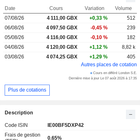
Date
Cours
Variation
Volume
07/08/26
4 111,00 GBX
+0,33 %
512
06/08/26
4 097,50 GBX
-0,45 %
239
05/08/26
4 116,00 GBX
-0,10 %
182
04/08/26
4 120,00 GBX
+1,12 %
8,82 k
03/08/26
4 074,25 GBX
+1,29 %
405
Autres places de cotation
Cours en différé London S.E.
Dernière mise à jour Le 07 août 2026 à 17:35
Plus de cotations
Description
Code ISIN
IE00BF5DXP42
Frais de gestion
0.65%