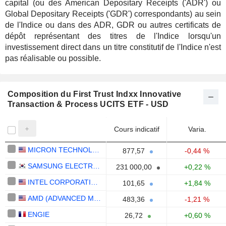
capital (ou des American Depositary Receipts ('ADR') ou
Global Depositary Receipts ('GDR') correspondants) au sein
de l'Indice ou dans des ADR, GDR ou autres certificats de
dépôt représentant des titres de l'Indice lorsqu'un
investissement direct dans un titre constitutif de l'Indice n'est
pas réalisable ou possible.
Composition du First Trust Indxx Innovative
Transaction & Process UCITS ETF - USD
Cours indicatif
Varia.
MICRON TECHNOLOGY, INC.
877,57
-0,44 %
SAMSUNG ELECTRONICS CO., LTD.
231 000,00
+0,22 %
INTEL CORPORATION
101,65
+1,84 %
AMD (ADVANCED MICRO DEVICES)
483,36
-1,21 %
ENGIE
26,72
+0,60 %