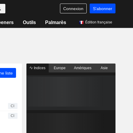
Connexion
S'abonner
eeners
Outils
Palmarès
Édition française
Indices
Europe
Amériques
Asie
ne liste
CI
CI