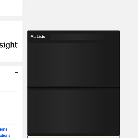
Ma Liste
ions
ations