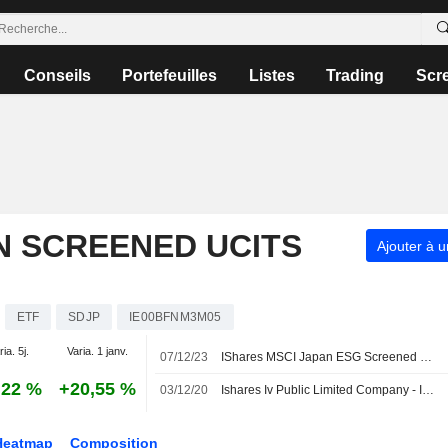
Conseils
Portefeuilles
Listes
Trading
Scr
N SCREENED UCITS
Ajouter à u
ETF
SDJP
IE00BFNM3M05
ia. 5j.
Varia. 1 janv.
07/12/23
IShares MSCI Japan ESG Screened UCITS ETF USD (Dist) annonce une distribution intermédiaire pour l'exercice en cours, payable le 29 décembre 2023
,22 %
+20,55 %
03/12/20
Ishares Iv Public Limited Company - Ishares Msci Japan Esg Screened Ucits Etf déclare un dividende, payable le 23 décembre 2020.
Heatmap
Composition