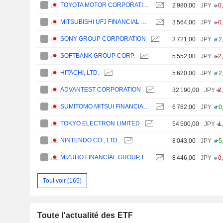
TOYOTA MOTOR CORPORATION
2 980,00
JPY
-0
MITSUBISHI UFJ FINANCIAL GROUP, INC.
3 564,00
JPY
-0
SONY GROUP CORPORATION
3 721,00
JPY
+2
SOFTBANK GROUP CORP.
5 552,00
JPY
-2
HITACHI, LTD.
5 620,00
JPY
+2
ADVANTEST CORPORATION
32 190,00
JPY
-2
SUMITOMO MITSUI FINANCIAL GROUP, INC.
6 782,00
JPY
+0
TOKYO ELECTRON LIMITED
54 500,00
JPY
-1
NINTENDO CO., LTD.
8 043,00
JPY
+5
MIZUHO FINANCIAL GROUP, INC.
8 446,00
JPY
-0
Tout voir (165)
Toute l'actualité des ETF