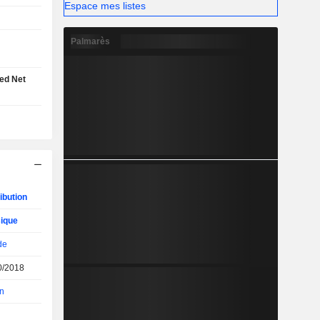
Espace mes listes
Palmarès
ed Net
ibution
ique
de
0/2018
n