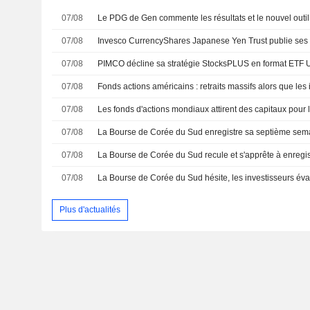
07/08
07/08
07/08
PIMCO décline sa stratégie StocksPLUS en format ETF
07/08
07/08
07/08
07/08
07/08
Plus d'actualités