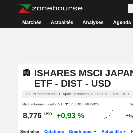
Marchés
Actualités
Analyses
Agenda
ISHARES MSCI JAPA
ETF - DIST - USD
Cours iShares MSCI Japan Screened UCITS ETF - Dist - USD
Marché Fermé -
London S.E.
17:35:01 07/08/2026
Var
8,776
+0,93 %
USD
+5
Synthèse
Cotations
Graphiques
Actualités