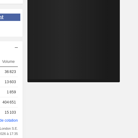
Volume
36 823
13 603
1 859
404 651
15 103
de cotation
 London S.E.
2026 à 17:35