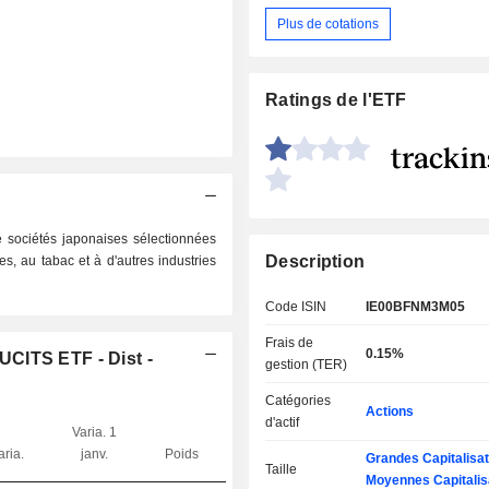
Plus de cotations
Ratings de l'ETF
 sociétés japonaises sélectionnées
Description
s, au tabac et à d'autres industries
Code ISIN
IE00BFNM3M05
Frais de
0.15%
CITS ETF - Dist -
gestion (TER)
Catégories
Actions
d'actif
Varia. 1
aria.
janv.
Poids
Grandes Capitalisat
Taille
Moyennes Capitalis