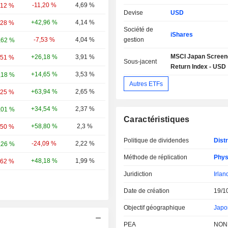
-11,20 %
4,69 %
,12 %
Devise
USD
+42,96 %
4,14 %
,28 %
Société de
iShares
-7,53 %
4,04 %
gestion
,62 %
MSCI Japan Screen
+26,18 %
3,91 %
,51 %
Sous-jacent
Return Index - USD
+14,65 %
3,53 %
,18 %
Autres ETFs
+63,94 %
2,65 %
,25 %
+34,54 %
2,37 %
,01 %
Caractéristiques
+58,80 %
2,3 %
,50 %
Politique de dividendes
Distr
-24,09 %
2,22 %
,26 %
Méthode de réplication
Phys
+48,18 %
1,99 %
,62 %
Juridiction
Irlan
Date de création
19/1
Objectif géographique
Japo
PEA
NON