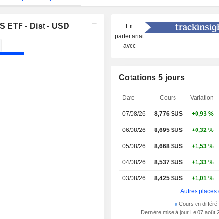
 ETF - Dist - USD
En
partenariat
avec
Cotations 5 jours
Date
Cours
Variation
07/08/26
8,776 $US
+0,93 %
06/08/26
8,695 $US
+0,32 %
05/08/26
8,668 $US
+1,53 %
04/08/26
8,537 $US
+1,33 %
03/08/26
8,425 $US
+1,01 %
Autres places 
Cours en différé
Dernière mise à jour Le 07 août 