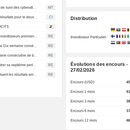
Le PDG de Gen commente les résultats et le nouvel outil de suivi des cyberattaques
MT
Invesco CurrencyShares Japanese Yen Trust publie ses résultats pour le deuxième trimestre et le premier semestre clos le 30 juin 2026
CI
Distribution
 UCITS
Fonds actions américains : retraits massifs alors que les investisseurs prennent leurs bénéfices avant les chiffres de l'emploi
RE
Investisseur Particulier
Les fonds d'actions mondiaux attirent des capitaux pour la 11e semaine consécutive, portés par des résultats d'entreprises encourageants
RE
La Bourse de Corée du Sud enregistre sa septième semaine consécutive de baisse, plombée par les doutes sur l'IA et les puces
RE
Évolutions des encours -
La Bourse de Corée du Sud recule et s'apprête à enregistrer sa septième perte hebdomadaire consécutive
RE
27/02/2026
La Bourse de Corée du Sud hésite, les investisseurs évaluent les résultats américains
RE
Encours (USD)
4
Encours 1 mois
4
Encours 3 mois
3
Encours 6 mois
3
Encours 12 mois
4