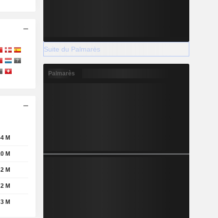
Suite du Palmarès
Palmarès
54 M
10 M
82 M
72 M
63 M