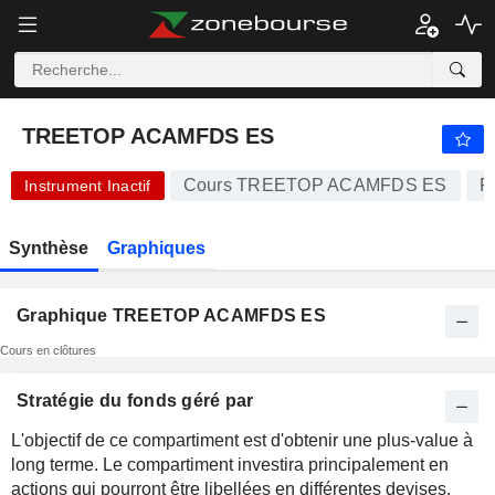
TREETOP ACAMFDS ES
202,67
€
-0,16 %
TREETOP ACAMFDS ES
Cours TREETOP ACAMFDS ES
F
Instrument Inactif
Synthèse
Graphiques
Graphique TREETOP ACAMFDS ES
Cours en clôtures
Stratégie du fonds géré par
L'objectif de ce compartiment est d'obtenir une plus-value à
long terme. Le compartiment investira principalement en
actions qui pourront être libellées en différentes devises,