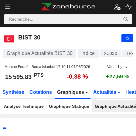
BIST 30
15 595,83
PTS
-0,38 %
BIST 30
Graphique Actualités BIST 30
Indice
XU030
TRA
Marché Fermé - Borsa Istanbul
17:10:11 07/08/2026
Varia. 1 janv.
PTS
-0,38 %
15 595,83
+27,59 %
Synthèse
Cotations
Graphiques
Actualités
Hea
Analyse Technique
Graphique Statique
Graphique Actualit