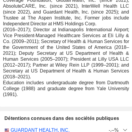
Coverage Foundation, GlobalHealth, Inc. (since 2022),
AbsoluteCARE, Inc. (since 2021), InterWell Health LLC
(since 2022), and Guardant Health, Inc. (since 2025); and
Trustee at The Aspen Institute, Inc. Former jobs include
Independent Director at HMS Holdings Corp.
(2016–2017); Director at Indianapolis International Airport;
Vice President-Managed Healthcare Services at Eli Lilly &
Co. (2009–2011); Secretary of Health & Human Services for
the Government of the United States of America (2018–
2021); Deputy Secretary at US Department of Health &
Human Services (2005–2007); President at Lilly USA LLC
(2012–2017); Partner at Wiley Rein LLP (1999–2001); and
Secretary at US Department of Health & Human Services
(2018–2021).
Education includes undergraduate degree from Dartmouth
College (1988) and graduate degree from Yale University
(1991).
Détentions connues dans des sociétés publiques
Nombre
Date de
GUARDANT HEALTH, INC.
-.--%