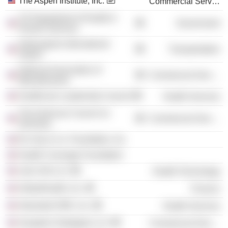
The Aspen Institute, Inc.
Commercial Services
US Department of Health &
Government
Human Services
Indianapolis International
Transportation
Airport
National Association of
Commercial Services
Manufacturers
Healthcare Leadership Council
Health Services
The American Council on
Commercial Services
Germany
Eli Lilly & Co. Foundation, Inc.
Health Coverage Foundation
Lilly USA LLC
Health Technology
GlobalHealth, Inc.
Finance
AbsoluteCARE, Inc.
Health Services
Seraphim Strategies LLC
Commercial Services