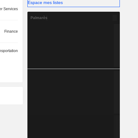
Espace mes listes
r Services
Palmarès
Finance
nsportation