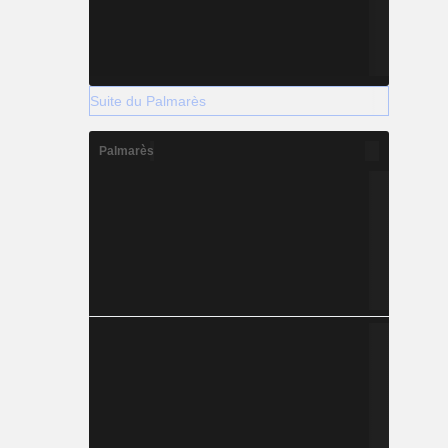
Suite du Palmarès
Palmarès