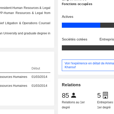
Fonctions occupées
 President-Human Resources & Legal
, VP-Human Resources & Legal from
Actives
hief Litigation & Operations Counsel
an University and graduate degree in
Sociétés cotées
Entrepri
Voir l'expérience en détail de Amma
Kharouf
Début
ssources Humaines
01/03/2014
Relations
ssources Humaines
01/03/2014
85
5
Relations au 1er
Entreprises 
degré
1er degré