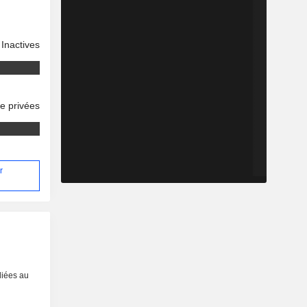
Inactives
se privées
r
liées au