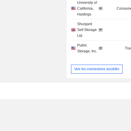
University of
California,
Consume
Hastings
Shurgard
Self Storage
Ltd.
Public
Tra
Storage, Inc.
Voir les connexions sociétés