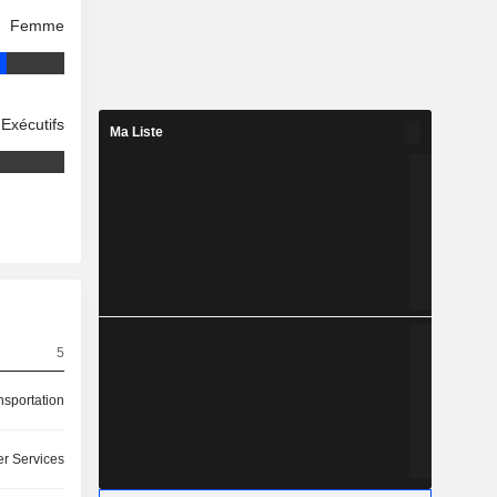
Femme
Exécutifs
Ma Liste
5
nsportation
r Services