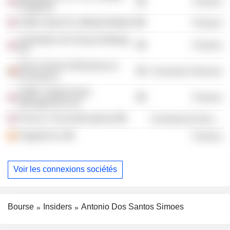
Finance
Kingdom)
HSBC Bank Plc (Market-Maker)
Finance
Santander UK Group Holdings
Finance
Plc
Nova School of Business &
Consumer Services
Economics
HSBC Global Asset
Finance
Management Ltd.
Prince's Trust International
Commercial Services
PagoNxt SL
Finance
Voir les connexions sociétés
Bourse
Insiders
Antonio Dos Santos Simoes