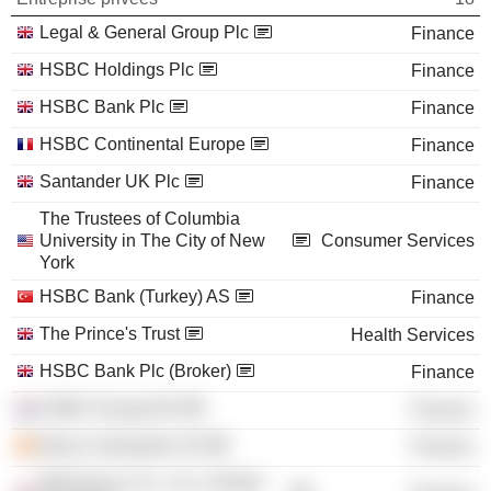
Legal & General Group Plc
Finance
HSBC Holdings Plc
Finance
HSBC Bank Plc
Finance
HSBC Continental Europe
Finance
Santander UK Plc
Finance
The Trustees of Columbia
University in The City of New
Consumer Services
York
HSBC Bank (Turkey) AS
Finance
The Prince's Trust
Health Services
HSBC Bank Plc (Broker)
Finance
HSBC Europe BV
Finance
Banco Santander SA
Finance
McKinsey & Co., Inc. (United