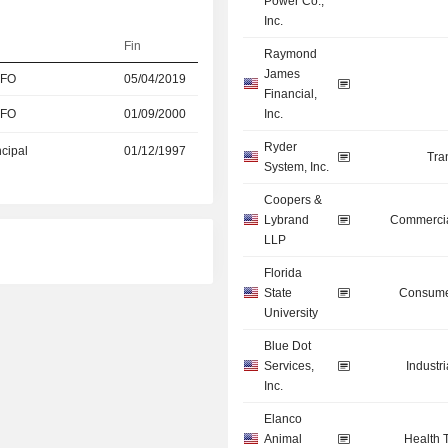
Power Co.,
Inc.
Fin
Raymond
James
CFO
05/04/2019
Financial,
CFO
01/09/2000
Inc.
Ryder
ncipal
01/12/1997
Tra
System, Inc.
Coopers &
Lybrand
Commercia
LLP
Florida
State
Consume
University
Blue Dot
Services,
Industr
Inc.
Elanco
Animal
Health 