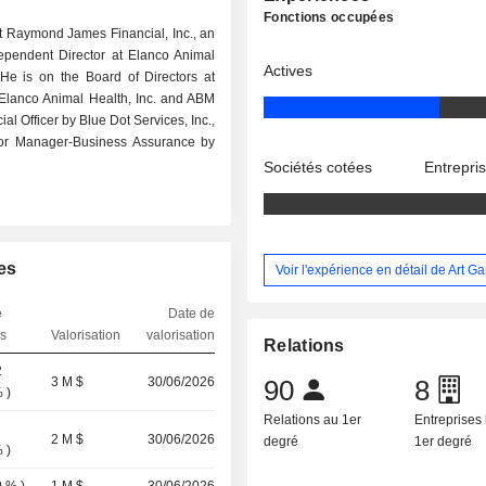
Fonctions occupées
t Raymond James Financial, Inc., an
dependent Director at Elanco Animal
Actives
 He is on the Board of Directors at
 Elanco Animal Health, Inc. and ABM
al Officer by Blue Dot Services, Inc.,
ior Manager-Business Assurance by
Sociétés cotées
Entrepri
es
Voir l'expérience en détail de Art Ga
e
Date de
ns
Valorisation
valorisation
Relations
2
3 M $
30/06/2026
90
8
%
)
Relations au 1er
Entreprises 
2 M $
30/06/2026
degré
1er degré
%
)