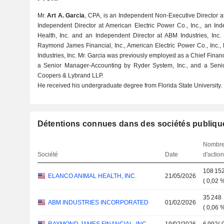
Mr.
Art A. Garcia
, CPA, is an Independent Non-Executive Director a
Independent Director at American Electric Power Co., Inc., an In
Health, Inc. and an Independent Director at ABM Industries, Inc.
Raymond James Financial, Inc., American Electric Power Co., Inc.,
Industries, Inc. Mr. Garcia was previously employed as a Chief Financi
a Senior Manager-Accounting by Ryder System, Inc., and a Sen
Coopers & Lybrand LLP.
He received his undergraduate degree from Florida State University.
Détentions connues dans des sociétés publiqu
Nombr
Société
Date
d'actio
108 15
ELANCO ANIMAL HEALTH, INC.
21/05/2026
(
0,02 
35 248
ABM INDUSTRIES INCORPORATED
01/02/2026
(
0,06 