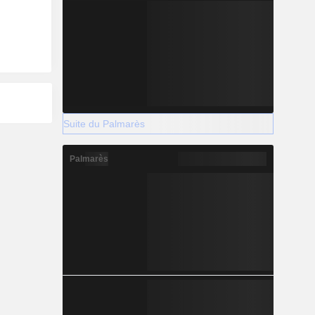
Suite du Palmarès
Palmarès