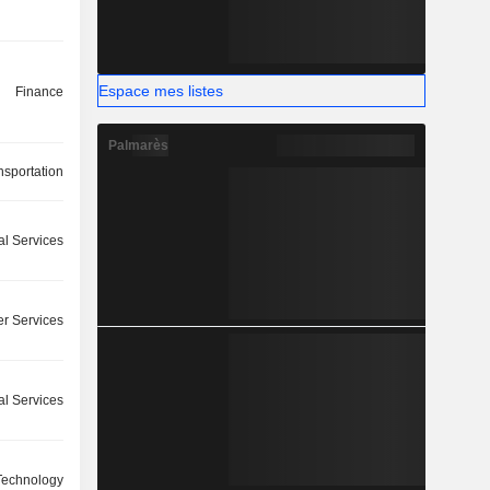
Espace mes listes
Finance
Palmarès
nsportation
l Services
r Services
ial Services
Technology