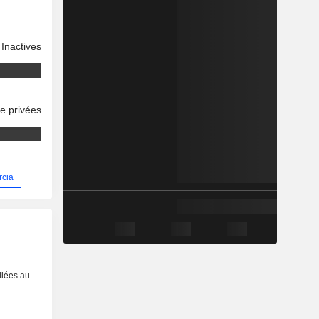
Inactives
se privées
rcia
liées au