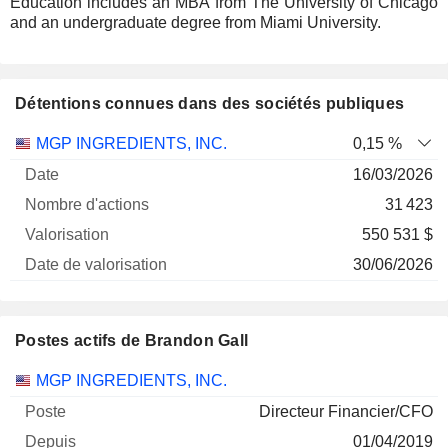
Education includes an MBA from The University of Chicago
and an undergraduate degree from Miami University.
Détentions connues dans des sociétés publiques
Nombre
Date de
MGP INGREDIENTS, INC.
0,15 %
Société
Date
d'actions
Valorisation
valorisation
16/03/2026
31 423
550 531 $
30/06/2026
Postes actifs de Brandon Gall
Sociétés
Poste
Début
MGP INGREDIENTS, INC.
Directeur Financier/CFO
01/04/2019