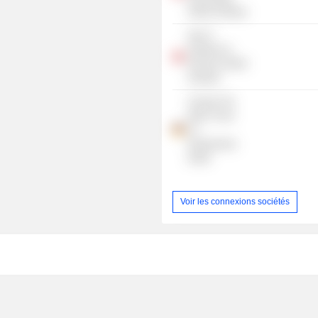
GmbH (Austria)
Atos IT
Solutions &
Services GmbH
(Austria)
Canopy The
Open Cloud
Co.
Deutschland
Gmbh
Voir les connexions sociétés