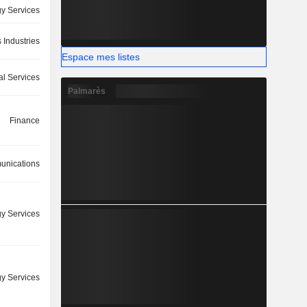
y Services
 Industries
Espace mes listes
l Services
Palmarès
Finance
nications
y Services
y Services