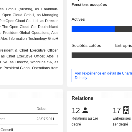
Fonctions occupées
ces GmbH (Austria), as Chairman-
 The Open Cloud GmbH, as Managing
Actives
he Open Cloud Co. Ltd., as Director,
y The Open Cloud Co. Deutschland
 President-Global Operations, Atos
 Atos Information Technology GmbH
Sociétés cotées
Entrepri
esident & Chief Executive Officer,
s Chief Executive Officer, Atos IT
 SA, as Director, Worldline SA, as
e President-Global Operations from
Voir l'expérience en détail de Charl
Dehelly
Relations
12
17
Début
Relations au 1er
Entreprises 
ions
28/07/2011
degré
1er degré
 Conseil
-