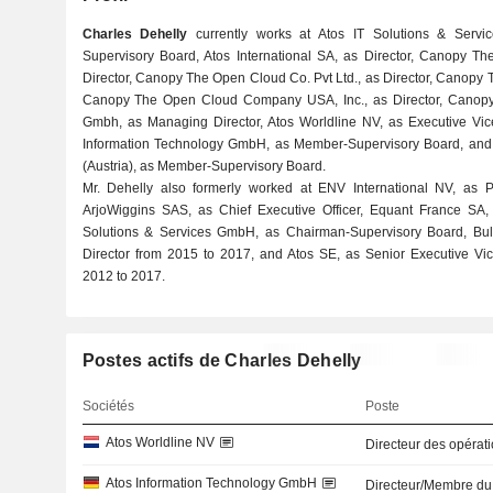
Charles Dehelly
currently works at Atos IT Solutions & Servi
Supervisory Board, Atos International SA, as Director, Canopy
Director, Canopy The Open Cloud Co. Pvt Ltd., as Director, Canopy T
Canopy The Open Cloud Company USA, Inc., as Director, Canop
Gmbh, as Managing Director, Atos Worldline NV, as Executive Vice
Information Technology GmbH, as Member-Supervisory Board, and
(Austria), as Member-Supervisory Board.
Mr. Dehelly also formerly worked at ENV International NV, as Pr
ArjoWiggins SAS, as Chief Executive Officer, Equant France SA, a
Solutions & Services GmbH, as Chairman-Supervisory Board, Bull
Director from 2015 to 2017, and Atos SE, as Senior Executive Vic
2012 to 2017.
Postes actifs de Charles Dehelly
Sociétés
Poste
Atos Worldline NV
Directeur des opérat
Atos Information Technology GmbH
Directeur/Membre du