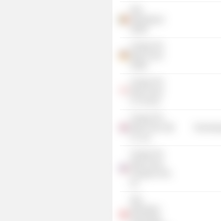
Atos
International
SA/NV
Canopy The
Open Cloud
GmbH
Canopy The
Open Cloud
Co. Pvt Ltd.
Canopy The
Open Cloud
Technolog
Co. Ltd.
Canopy The
Open Cloud
Company USA,
Inc.
Atos
Information
Technology