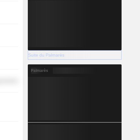
Suite du Palmarès
Palmarès
y Services