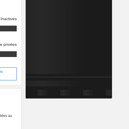
Inactives
se privées
es
liées au