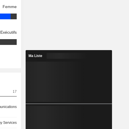
Femme
Exécutifs
Ma Liste
17
nications
y Services