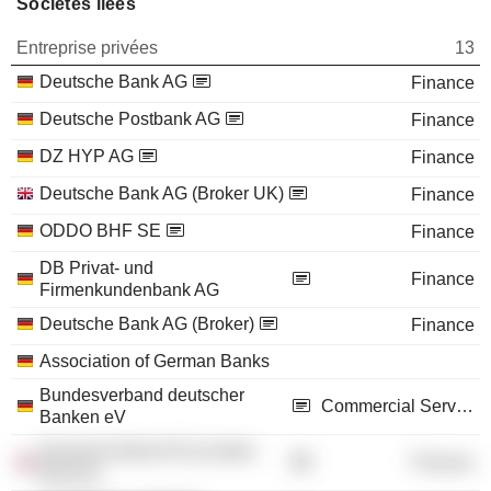
Sociétés liées
Entreprise privées
13
Deutsche Bank AG
Finance
Deutsche Postbank AG
Finance
DZ HYP AG
Finance
Deutsche Bank AG (Broker UK)
Finance
ODDO BHF SE
Finance
DB Privat- und
Finance
Firmenkundenbank AG
Deutsche Bank AG (Broker)
Finance
Association of German Banks
Bundesverband deutscher
Commercial Services
Banken eV
Deutsche Bank AG (London
Finance
Branch)