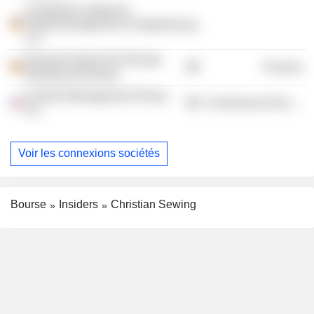
Frankfurter Institut für
Risikomanagement & Regulierung
e.V.
Deutsche Bank AG (Private
Finance
Banking Germany)
Incident Management Group,
Commercial Services
Inc.
Voir les connexions sociétés
Bourse
Insiders
Christian Sewing