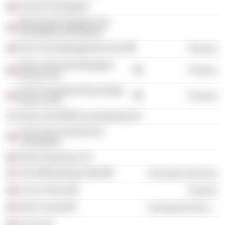
Club de l'immobilier
Observatoire Régional de
l'Immobilier d'Entreprise
Osca Fund Management SAS
Finance
Swiss Life Asset Managers
Finance
(France) SA
Union Investment Real Estate
Finance
France SAS
Swiss Life REIM (Luxembourg) SA
Cercle Des Femmes De
L’Immobilier
Pierre Expansion SC
The Williamsburg Hotel
Consumer Services
Sci Du Terrier
Finance
Artio Conseil
Commercial Services
Sci Du 92