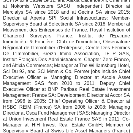
SCPI Altixia Cadence 12, and Altixia Cadence Xii; Chairman
at Nokomis Webstore SASU; Independent Director at
Mercialys SA since 2018 and at Gecina SA since 2015;
Director at Apexia SPI Social Infrastructures; Member-
Supervisory Board at Selectirente SA since 2018; Member at
Mouvement des Entreprises de France, Royal Institution of
Chartered Surveyors France, Institut de l'Epargne
Immobilière & Foncière, Club de l'immobilier, Observatoire
Régional de l'Immobilier d'Entreprise, Cercle Des Femmes
De L’Immobilier, Breizh Immo Association, TFTP SAS,
Institut Français Des Administrateurs, Chapter Zero France,
and Altixia Commerces; Manager at The Williamsburg Hotel,
Sci Du 92, and SCI Mmm & Co. Former jobs include Chief
Executive Officer & Managing Director at Arcole Asset
Management SAS from 2010 to 2011; Deputy Chief
Executive Officer at BNP Paribas Real Estate Investment
Management France SA; Development Director at Accor SA
from 1996 to 2005; Chief Operating Officer & Director at
HSBC REIM (France) SA from 2006 to 2008; Managing
Director at Osca Fund Management SAS; Managing Director
at Union Investment Real Estate France SAS in 2011; Co-
Manager at HIH Invest Real Estate GmbH; Member of
Supervisory Board at Swiss Life Asset Managers (France)