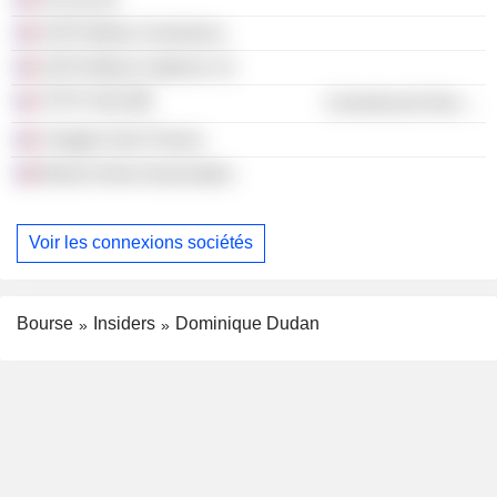
SCPI Altixia Commerce
SCPI Altixia Cadence 12
TFTP SAS
Commercial Services
Chapter Zero France
Breizh Immo Association
Voir les connexions sociétés
Bourse
Insiders
Dominique Dudan