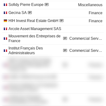
Sofidy Pierre Europe
Miscellaneous
Gecina SA
Finance
HIH Invest Real Estate GmbH
Finance
Arcole Asset Management SAS
Mouvement des Entreprises de
Commercial Services
France
Institut Français Des
Commercial Services
Administrateurs
BNP Paribas Real Estate
Investment Management
Finance
France SA
HSBC REIM (France) SA
Finance
Royal Institution of Chartered
Surveyors France
Institut de l'Epargne
Finance
Immobilière & Foncière