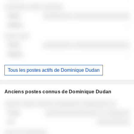
░░░░░░░ ░░░░ ░░░░░░
░░░░░░░░░ ░░░░░░░░░░░░░░░░░
-
░░░░ ░░░
░░░░░░░░░ ░░░░░░░░░░░░░░░░░
-
Tous les postes actifs de Dominique Dudan
Anciens postes connus de Dominique Dudan
Sociétés
Poste
Fin
░░░░░ ░░░░ ░░░░░ ░░░░░░░░ ░░░░░░░░ ░░
░░░░░░░░░░░░░░░░ ░░ ░░░░░░░
░░░░░░░░░░
░░░ ░░ ░░░░░░░