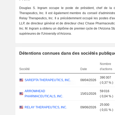
Douglas S. Ingram occupe le poste de président, chef de la di
Therapeutics, Inc. Il est également membre du conseil d'administr
Relay Therapeutics, Inc. Il a précédemment occupé les postes d'a
LLP, de directeur général et de directeur chez Chase Pharmaceutica
Inc. M. Ingram a obtenu un diplôme de premier cycle de l'Arizona St
supérieures de l'University of Arizona.
Détentions connues dans des sociétés publiqu
Nombre
Société
Date
d'actions
390 307
SAREPTA THERAPEUTICS, INC.
08/04/2026
(
0,37 %
)
ARROWHEAD
59 016
15/01/2026
PHARMACEUTICALS, INC.
(
0,04 %
)
25 000
RELAY THERAPEUTICS, INC.
09/06/2026
(
0,01 %
)