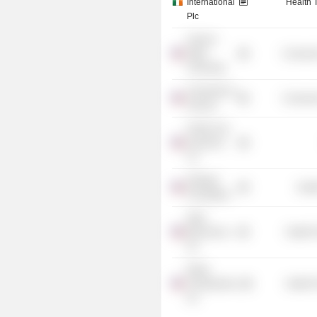
International
Health 
Plc
Arizona
State
Consume
University
University of
Consume
Arizona
Pacific Life
Insurance
Co.
Allergan
Heal
Foundation
Skye
Bioscience,
Health 
Inc.
Relay
Therapeutics,
Health 
Inc.