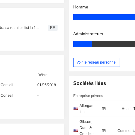
Homme
Le PDG de Sarepta Therapeutics, Douglas Ingram, prendra sa retraite d'ici la fin de l'année
RE
Administrateurs
Voir le réseau personnel
Début
Sociétés liées
 Conseil
01/06/2019
 Conseil
-
Entreprise privées
Allergan,
Health 
Inc.
Gibson,
Dunn &
Commercia
Crutcher,