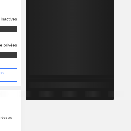
Inactives
se privées
las
liées au