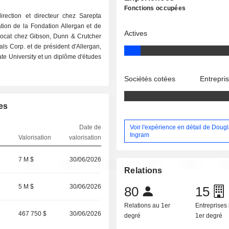
Fonctions occupées
rection et directeur chez Sarepta
ation de la Fondation Allergan et de
Actives
vocat chez Gibson, Dunn & Crutcher
ls Corp. et de président d'Allergan,
ate University et un diplôme d'études
Sociétés cotées
Entrepri
es
Voir l'expérience en détail de Doug
Date de
Ingram
Valorisation
valorisation
7 M $
30/06/2026
Relations
5 M $
30/06/2026
80
15
Relations au 1er
Entreprises 
467 750 $
30/06/2026
degré
1er degré