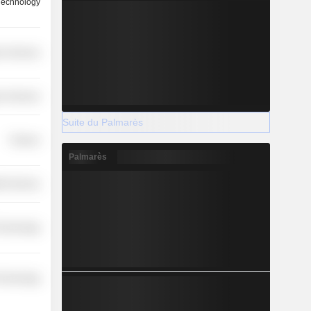
Technology
r Services
r Services
Suite du Palmarès
Finance
Palmarès
th Services
Technology
Technology