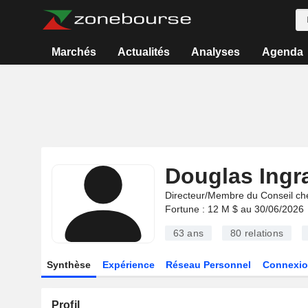
Marchés
Actualités
Analyses
Agenda
Douglas Ing
Directeur/Membre du Conseil ch
Fortune : 12 M $ au 30/06/2026
63 ans
80
relations
Synthèse
Expérience
Réseau Personnel
Connexio
Profil