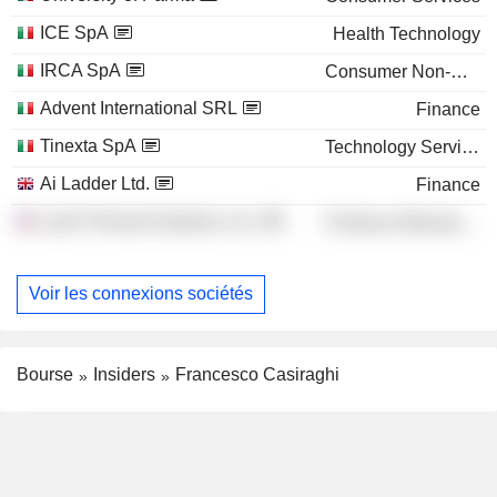
ICE SpA
Health Technology
IRCA SpA
Consumer Non-Durables
Advent International SRL
Finance
Tinexta SpA
Technology Services
Ai Ladder Ltd.
Finance
Laird Thermal Systems, Inc.
Producer Manufacturing
Voir les connexions sociétés
Bourse
Insiders
Francesco Casiraghi