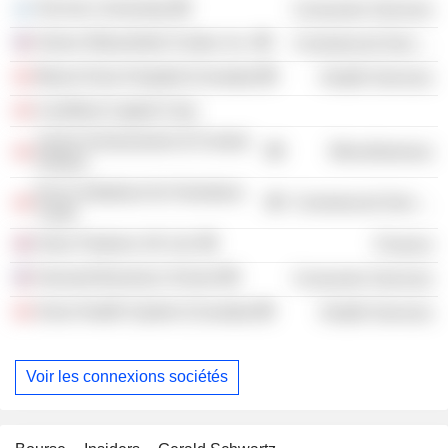
Tel-Aviv University
Consumer Services
Simon Wiesenthal Center, Inc.
Commercial Services
Mount Sinai Hospital (Canada)
Health Services
CanWest Capital Corp.
Junior Achievement of Central
Miscellaneous
Ontario
Eva's Initiatives for Homeless
Commercial Services
Youth
Onex Partners UK Ltd.
Finance
Harvard Business School
Consumer Services
Sinai Health System (Canada)
Health Services
Voir les connexions sociétés