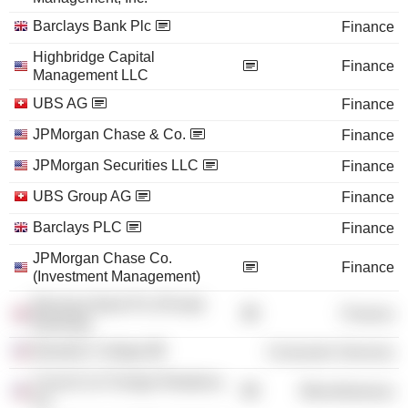
Barclays Bank Plc
Finance
Highbridge Capital
Finance
Management LLC
UBS AG
Finance
JPMorgan Chase & Co.
Finance
JPMorgan Securities LLC
Finance
UBS Group AG
Finance
Barclays PLC
Finance
JPMorgan Chase Co.
Finance
(Investment Management)
Barclays Bank Plc (Private
Finance
Banking)
Bowdoin College
Consumer Services
Council on Foreign Relations,
Miscellaneous
Inc.