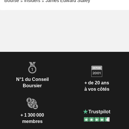
Bourse
Insiders
James Edward Staley
N°1 du Conseil
+ de 20 ans
Boursier
à vos côtés
+ 1 300 000
membres