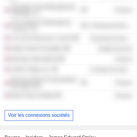
Jpmorgan Asset Management
Finance
Holdings, Inc.
The Institute of International
Commercial Services
Finance, Inc.
US-China Business Council
Commercial Services
Robin Hood Foundation
Health Services
Barclays International
Finance
Swift & Staley, Inc.
Commercial Services
Barclays Bank Plc (Investment
Finance
Management)
Bank Policy Institute
Finance
Voir les connexions sociétés