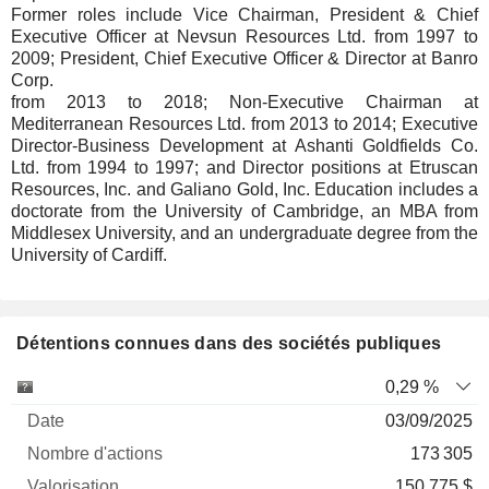
Former roles include Vice Chairman, President & Chief
Executive Officer at Nevsun Resources Ltd. from 1997 to
2009; President, Chief Executive Officer & Director at Banro
Corp.
from 2013 to 2018; Non-Executive Chairman at
Mediterranean Resources Ltd. from 2013 to 2014; Executive
Director-Business Development at Ashanti Goldfields Co.
Ltd. from 1994 to 1997; and Director positions at Etruscan
Resources, Inc. and Galiano Gold, Inc. Education includes a
doctorate from the University of Cambridge, an MBA from
Middlesex University, and an undergraduate degree from the
University of Cardiff.
Détentions connues dans des sociétés publiques
Nombre
Date de
0,29 %
Société
Date
d'actions
Valorisation
valorisation
03/09/2025
173 305
150 775 $