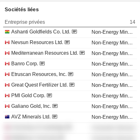
Sociétés liées
Entreprise privées
14
Ashanti Goldfields Co. Ltd.
Non-Energy Minerals
Nevsun Resources Ltd.
Non-Energy Minerals
Mediterranean Resources Ltd.
Non-Energy Minerals
Banro Corp.
Non-Energy Minerals
Etruscan Resources, Inc.
Non-Energy Minerals
Great Quest Fertilizer Ltd.
Non-Energy Minerals
PMI Gold Corp.
Non-Energy Minerals
Galiano Gold, Inc.
Non-Energy Minerals
AVZ Minerals Ltd.
Non-Energy Minerals
University of Cambridge
Consumer Services
Middlesex University
Consumer Services