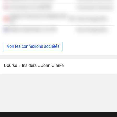
University of Cardiff
Consumer Services
Akdeniz Resources Madencilik
Non-Energy Minerals
AS
Alpha Exploration Ltd.
Non-Energy Minerals
Voir les connexions sociétés
Bourse
Insiders
John Clarke