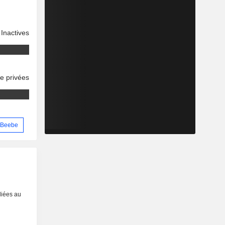
Inactives
se privées
n Beebe
liées au