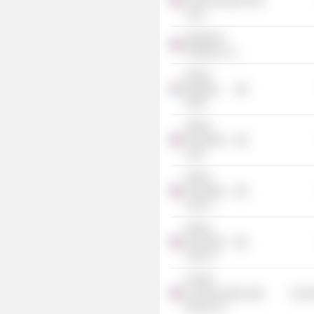
Communications
Corp.
Dartpoints
Holdings LLC
Nextel
Holdings
SARL
Altimar
Acquisition
Corp.
Altimar
Acquisition
Corp. II
Altimar
Acquisition
Corp. III
Frontier
Communications
Commu
Parent, Inc.