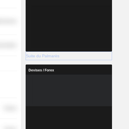
th Services
nications
Suite du Palmarès
Devises / Forex
Finance