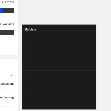
Femme
Exécutifs
Ma Liste
28
nications
 Technology