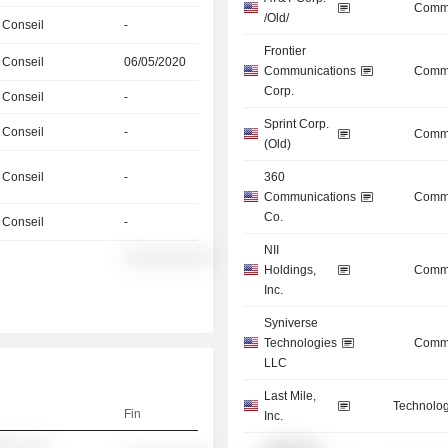
Commu
/Old/
 Conseil
-
Frontier
 Conseil
06/05/2020
Communications
Commu
Corp.
 Conseil
-
Sprint Corp.
 Conseil
-
Commu
(Old)
 Conseil
-
360
Communications
Commu
Co.
 Conseil
-
NII
░░░░░░░░░░
Holdings,
Commu
Inc.
Syniverse
Technologies
Commu
LLC
Last Mile,
Technolog
Fin
Inc.
░░░ ░░