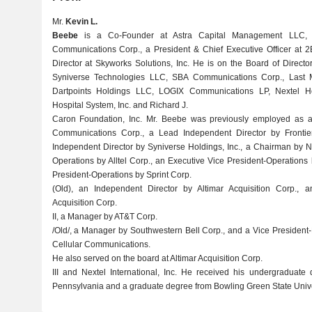
Mr.
Kevin L.
Beebe
is a Co-Founder at Astra Capital Management LLC, 
Communications Corp., a President & Chief Executive Officer at
Director at Skyworks Solutions, Inc. He is on the Board of Direct
Syniverse Technologies LLC, SBA Communications Corp., Last Mil
Dartpoints Holdings LLC, LOGIX Communications LP, Nextel 
Hospital System, Inc. and Richard J.
Caron Foundation, Inc. Mr. Beebe was previously employed as an
Communications Corp., a Lead Independent Director by Frontie
Independent Director by Syniverse Holdings, Inc., a Chairman by NI
Operations by Alltel Corp., an Executive Vice President-Operation
President-Operations by Sprint Corp.
(Old), an Independent Director by Altimar Acquisition Corp., a
Acquisition Corp.
II, a Manager by AT&T Corp.
/Old/, a Manager by Southwestern Bell Corp., and a Vice President-
Cellular Communications.
He also served on the board at Altimar Acquisition Corp.
III and Nextel International, Inc. He received his undergraduate
Pennsylvania and a graduate degree from Bowling Green State Unive