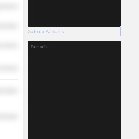
y Services
nications
Suite du Palmarès
r Services
Palmarès
r Services
nications
nications