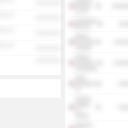
DartPoints
░░░░░░░░░░
Operating
Technolog
Co. LLC
░░░ ░░
░░░░░░░░░░
Southwestern
Commu
Bell Corp.
░░░ ░░
░░░░░░░░░░
Bowling
Green State
Consume
░░░ ░░
University
░░░░░░░░░░
Kutztown
░░░░░░░░░░
University of
Consume
Pennsylvania
Nextel
International,
Commu
Inc.
Syniverse
Holdings
Commu
LLC
(Florida)
2BPartners