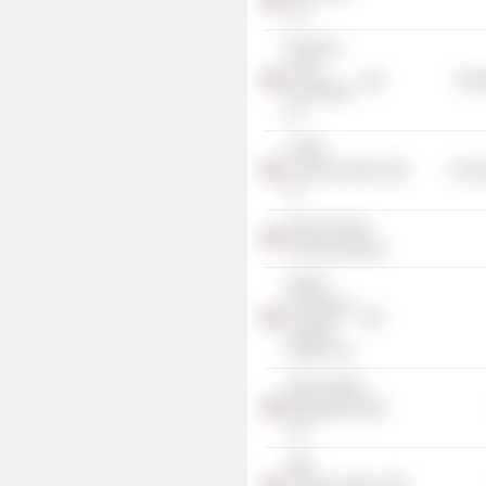
LLC
Richard J.
Caron
Heal
Foundation,
Inc.
LOGIX
Communications
Commu
LP
Sprint Cellular
Communications
Naples
Community
Hospital
System, Inc.
Astra Capital
Management
LLC
SBA