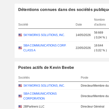
Détentions connues dans des sociétés publiqu
Nombre
Société
Date
d'actions
56 669
SKYWORKS SOLUTIONS, INC.
14/05/2026
(
0,04 %
)
SBA COMMUNICATIONS CORP.
16 644
22/05/2026
CLASS A
(
0,02 %
)
Postes actifs de Kevin Beebe
Sociétés
Poste
SKYWORKS SOLUTIONS, INC.
Directeur/Membre du
SBA COMMUNICATIONS
Directeur/Membre du
CORPORATION
2BPartners LLC
Directeur Général