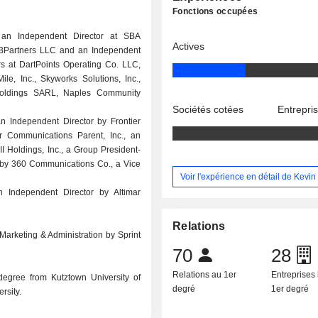
Fonctions occupées
an Independent Director at SBA
Actives
 2BPartners LLC and an Independent
ors at DartPoints Operating Co. LLC,
e, Inc., Skyworks Solutions, Inc.,
Holdings SARL, Naples Community
Sociétés cotées
Entrepri
 Independent Director by Frontier
r Communications Parent, Inc., an
I Holdings, Inc., a Group President-
s by 360 Communications Co., a Vice
Voir l'expérience en détail de Kevi
n Independent Director by Altimar
Relations
Marketing & Administration by Sprint
70
28
Relations au 1er
Entreprises 
 degree from Kutztown University of
degré
1er degré
rsity.