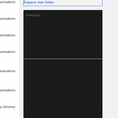
Espace mes listes
nications
Palmarès
nications
nications
nications
nications
nications
y Services