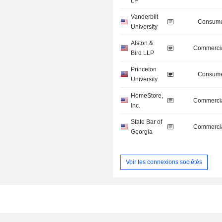
LP
Vanderbilt
Consume
University
Alston &
Commercia
Bird LLP
Princeton
Consume
University
HomeStore,
Commercia
Inc.
State Bar of
Commercia
Georgia
Voir les connexions sociétés