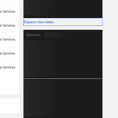
r Services
Espace mes listes
l Services
Palmarès
r Services
l Services
l Services