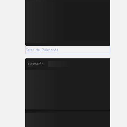
Suite du Palmarès
Palmarès