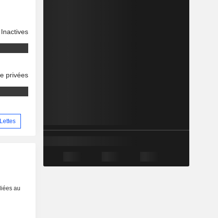
Inactives
se privées
 Lettes
liées au