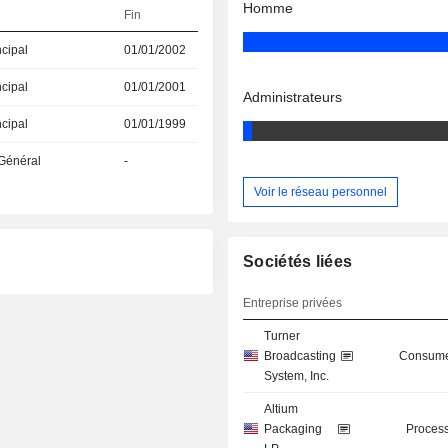
Homme
Fin
ncipal
01/01/2002
ncipal
01/01/2001
Administrateurs
ncipal
01/01/1999
 Général
-
Voir le réseau personnel
Sociétés liées
Entreprise privées
Turner
Broadcasting
Consume
System, Inc.
Altium
Packaging
Process