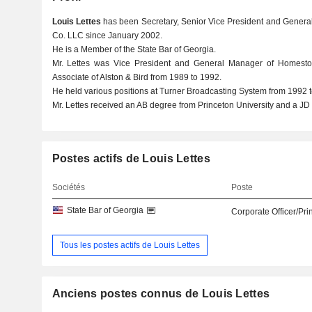
Louis Lettes
has been Secretary, Senior Vice President and Genera
Co. LLC since January 2002.
He is a Member of the State Bar of Georgia.
Mr. Lettes was Vice President and General Manager of Homest
Associate of Alston & Bird from 1989 to 1992.
He held various positions at Turner Broadcasting System from 1992 
Mr. Lettes received an AB degree from Princeton University and a JD f
Postes actifs de Louis Lettes
Sociétés
Poste
State Bar of Georgia
Corporate Officer/Pri
Tous les postes actifs de Louis Lettes
Anciens postes connus de Louis Lettes