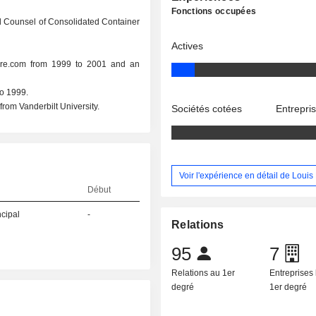
Fonctions occupées
l Counsel of Consolidated Container
Actives
ore.com from 1999 to 2001 and an
to 1999.
rom Vanderbilt University.
Sociétés cotées
Entrepri
Voir l'expérience en détail de Louis
Début
ncipal
-
Relations
95
7
Relations au 1er
Entreprises 
degré
1er degré