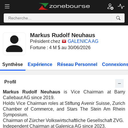
Markus Rudolf Neuhaus
Président chez
GALENICA AG
Fortune : 4 M $ au 30/06/2026
Synthèse
Expérience
Réseau Personnel
Connexions
Profil
Markus Rudolf Neuhaus
is Vice Chairman at Barry
Callebaut AG since 2019.
Holds Vice Chairman roles at Stiftung Avenir Suisse, Zurich
Chamber of Commerce, and Stars The Stein Am Rhein
Symposium.
Chairman of Zürcher Volkswirtschaftliche Gesellschaft ZVG.
Independent Chairman at Galenica AG since 2023.