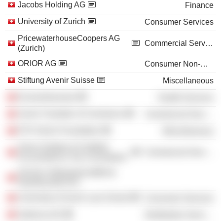
Jacobs Holding AG
Finance
University of Zurich
Consumer Services
PricewaterhouseCoopers AG
Commercial Services
(Zurich)
ORIOR AG
Consumer Non-Durables
Stiftung Avenir Suisse
Miscellaneous
Economiesuisse
Health Services
Zurich Chamber of Commerce
Commercial Services
ETH Zürich Foundation
Miscellaneous
Swiss Institute of Certified
Commercial Services
Accountants & Tax Consultants
Zürcher Volkswirtschaftliche
Gesellschaft ZVG
University of Zurich Law School
Consumer Services
Galenica AG
Distribution Services