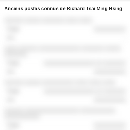
Anciens postes connus de Richard Tsai Ming Hsing
Sociétés
Poste
Fin
░░░░░░ ░░░░░ ░░░░░░░ ░░░░ ░░░░
░░░░░░░░░░
-
░░░░ ░░░░░░ ░░░░░░░░░░░░░ ░░░░░░░ ░░░░░
░░░░░░░
░░░░░░░░░░░░░░░░ ░░ ░░░░░░░
░░░░░░░░░░
░░░░░░ ░░░░░ ░░░░░░░░░░ ░░░░ ░░░░ ░░░░
░░░░░░░░░░░░░░░░ ░░ ░░░░░░░
░░░░░░░░░░
░░░░░░ ░░░░░░░░░░░░░░░░░ ░░░░░░░░░░░
░░░░░░░░░░░
░░░░░░░░░░