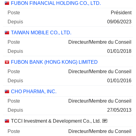
Sociétés
Poste
Début
FUBON FINANCIAL HOLDING CO., LTD.
Oneness Biotech Co., Ltd.
7,17 %
Président
24/03/2025
09/06/2023
34 453 288
TAIWAN MOBILE CO., LTD.
56 M $
Directeur/Membre du Conseil
30/06/2026
01/01/2018
FUBON BANK (HONG KONG) LIMITED
Directeur/Membre du Conseil
01/01/2016
CHO PHARMA, INC.
Directeur/Membre du Conseil
27/05/2013
TCCI Investment & Development Co., Ltd.
Directeur/Membre du Conseil