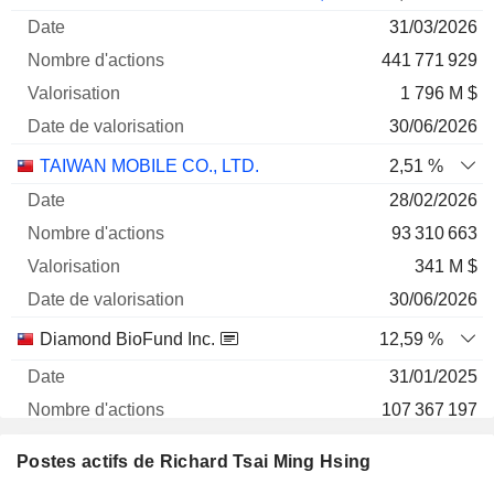
Société
Date
d'actions
Valorisation
valorisation
31/03/2026
441 771 929
1 796 M $
30/06/2026
TAIWAN MOBILE CO., LTD.
2,51 %
28/02/2026
93 310 663
341 M $
30/06/2026
Diamond BioFund Inc.
12,59 %
31/01/2025
107 367 197
63 M $
Postes actifs de Richard Tsai Ming Hsing
30/06/2026