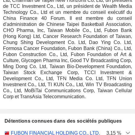
Ltd, Chairman de Taipei New Horizons Co. Ltd, un président
de TCC Investment Co., Ltd, un président de Wealth Media
Technology Co., Ltd et un membre du conseil exécutif du
China Finance 40 Forum. Il est membre du conseil
d'administration de Chinese Taipei Basketball Association,
CHO Pharma, Inc, Taiwan Mobile Co., Ltd, Fubon Bank
(Hong Kong) Ltd, Cancer Research Foundation of Taiwan,
Chung Shing Development Co. Ltd, Dao Ying Co. Ltd,
Formosa Cancer Foundation, Fubon Bank (China) Co., Ltd,
Fubon Construction Co., Ltd, Fubon Foundation of Art &
Culture, Glycogen Pharma Inc, Good TV Broadcasting Corp,
Ming Dong Co. Ltd, Taiwan Bio-Development Foundation,
Taiwan Stock Exchange Corp, TCCI Investment &
Development Co., Ltd, TFN Media Co. Ltd, TFN Union
Investment Co., Ltd, TI KUN Co., Ltd, Win TV Broadcasting
Co., Ltd, MoBiTai Communications Corp, Taiwan Cellular
Corp et TransAsia Telecommunication.
Détentions connues dans des sociétés publiques
Nombre
Date de
FUBON FINANCIAL HOLDING CO., LTD.
3,15 %