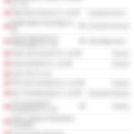
Co., Ltd.
Taipei New Horizons Co. Ltd.
Commercial Services
Wealth Media Technology Co.,
Consumer Services
Ltd.
Taiwan Teleservices &
Technology Services
Technologies Co., Ltd.
Fubon Life Insurance Co., Ltd.
Finance
Guoji Investment Co., Ltd.
Finance
Chien Tien Co. Ltd.
TFN Union Investment Co., Ltd.
Finance
Win TV Broadcasting Co., Ltd.
Consumer Services
TCCI Investment &
Finance
Development Co., Ltd.
Fubon Cultural & Educational
Foundation
China Finance 40 Forum