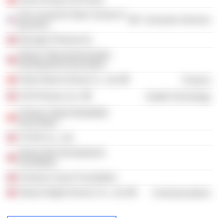
The Leonard N Stern School of
Consumer Services
Business
Glycogen Pharma Inc.
Taiwan Telecommunication
Development Association
Fubon Bank (China) Co., Ltd.
Finance
CHO Pharma, Inc.
Health Technology
Chinese Taipei Basketball
Association
TI KUN Co., Ltd.
Taiwan Bio-Development
Foundation
Formosa Cancer Foundation
Taiwan Digital Service Co., Ltd.
Communications