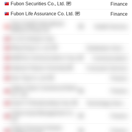
Fubon Securities Co., Ltd.
Finance
Fubon Life Assurance Co. Ltd.
Finance
Town Health International
Health Services
Medical Group Ltd.
Fu-Chi Venture Corp.
Ming Dong Co. Ltd.
Distribution Services
MoBiTai Communications Corp.
Communications
National Taiwan University
Consumer Services
Dao Ying Co. Ltd.
Finance
Taipei Fubon Commercial Bank
Finance
Co., Ltd.
Good TV Broadcasting Corp.
Technology Services
Fubon Asset Management Co.,
Finance
Ltd.
Fubon Financial Venture
Finance