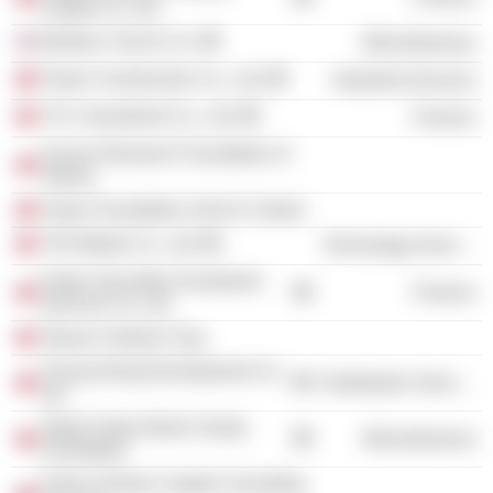
Capital Co. Ltd.
Bankers Trust & Co.
Miscellaneous
Fubon Construction Co., Ltd.
Industrial Services
TCC Investment Co., Ltd.
Finance
Cancer Research Foundation of
Taiwan
Fubon Foundation of Art & Culture
TFN Media Co., Ltd.
Technology Services
Fubon Securities Investment
Finance
Services Co. Ltd.
Taiwan Cellular Corp.
Chung Shing Development Co.
Distribution Services
Ltd.
Taipei Fubon Bank Charity
Miscellaneous
Foundation
Fubon Venture Capital Consulting