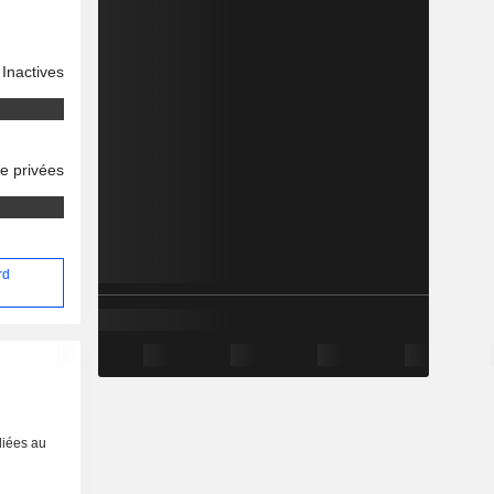
Inactives
se privées
rd
liées au