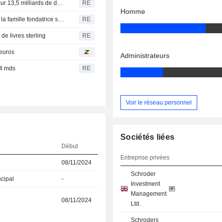
Nuveen, basée aux États-Unis, va acquérir Schroders pour 13,5 milliards de dollars
RE
Homme
Schroders cède pour 13,5 milliards de dollars à Nuveen, la famille fondatrice se retire
RE
de livres sterling
RE
'euros
Administrateurs
,4 mds
RE
Voir le réseau personnel
Sociétés liées
Début
Entreprise privées
08/11/2024
Schroder
ncipal
-
Investment
Management
08/11/2024
Ltd.
Schroders