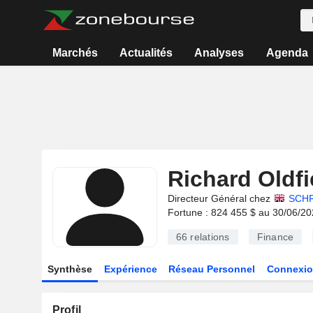
Marchés
Actualités
Analyses
Agenda
Richard Oldfi
Directeur Général chez
SCH
Fortune : 824 455 $ au 30/06/2
66
relations
Finance
Synthèse
Expérience
Réseau Personnel
Connexio
Profil