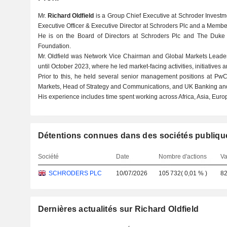
Mr.
Richard Oldfield
is a Group Chief Executive at Schroder Invest
Executive Officer & Executive Director at Schroders Plc and a Member
He is on the Board of Directors at Schroders Plc and The Duke 
Foundation.
Mr. Oldfield was Network Vice Chairman and Global Markets Lead
until October 2023, where he led market-facing activities, initiatives a
Prior to this, he held several senior management positions at Pw
Markets, Head of Strategy and Communications, and UK Banking and
His experience includes time spent working across Africa, Asia, Eur
Détentions connues dans des sociétés publiqu
Société
Date
Nombre d'actions
Va
SCHRODERS PLC
10/07/2026
105 732
(
0,01 %
)
82
Dernières actualités sur Richard Oldfield