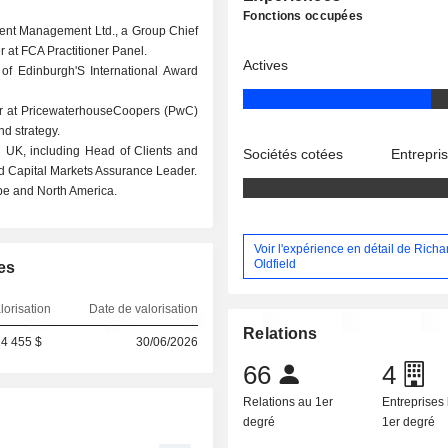
Fonctions occupées
ment Management Ltd., a Group Chief
 at FCA Practitioner Panel.
Actives
of Edinburgh'S International Award
er at PricewaterhouseCoopers (PwC)
nd strategy.
C UK, including Head of Clients and
Sociétés cotées
Entrepri
 Capital Markets Assurance Leader.
ope and North America.
Voir l'expérience en détail de Richa
Oldfield
es
lorisation
Date de valorisation
Relations
4 455 $
30/06/2026
66
4
Relations au 1er
Entreprises 
degré
1er degré