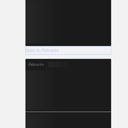
Suite du Palmarès
Palmarès