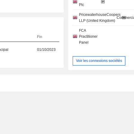
Plc
PricewaterhouseCoopers
Commercia
LLP (United Kingdom)
FCA
Practitioner
Fin
Panel
ncipal
01/10/2023
Voir les connexions sociétés