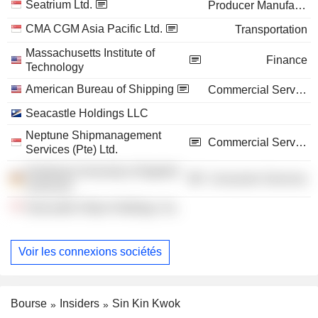
Seatrium Ltd.
Producer Manufacturing
CMA CGM Asia Pacific Ltd.
Transportation
Massachusetts Institute of
Finance
Technology
American Bureau of Shipping
Commercial Services
Seacastle Holdings LLC
Neptune Shipmanagement
Commercial Services
Services (Pte) Ltd.
Hamburg University of Applied
Consumer Services
Sciences
Seacastle Ships Holdings, Inc.
Voir les connexions sociétés
Bourse
Insiders
Sin Kin Kwok