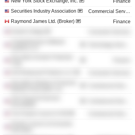
New York Stock Exchange, Inc.
Finance
Securities Industry Association
Commercial Services
Raymond James Ltd. (Broker)
Finance
Eckerd College
Consumer Services
Comprehensive Software
Technology Services
Systems LLC
Securities Investor Protection
Finance
Corp.
OSI Restaurant Partners LLC
Consumer Services
Securities Industry & Financial
Commercial Services
Markets Association, Inc.
The Financial Services
Commercial Services
Roundtable
The Florida Council of 100
Commercial Services
Florida Council on Economic
Education