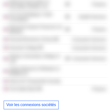
National Association of
Finance
Securities Dealers, Inc.
Chi Chi Rodriguez Youth
Health Services
Foundation
Raymond James Financial, Inc.
Finance
(Broker)
Harvard Business School
Consumer Services
Harvard College
Consumer Services
Stetson University College of
Consumer Services
Law
James Museum of Western &
Wildlife Art
Alexis De Tocqueville Society
First State Bank
Finance
Voir les connexions sociétés