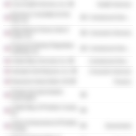
Cora Health Services, Inc.
Health Services
Business Committee for the
Commercial Services
Arts, Inc.
International Tennis Hall of
Consumer Services
Fame, Inc.
Financial Industry Regulatory
Commercial Services
Authority, Inc.
United Way Suncoast, Inc.
Commercial Services
Salvador Dali Museum, Inc.
Consumer Services
Raymond James Bank, NA
Finance
Florida Security Dealers
Association
United Way of Pinellas County,
Inc.
Junior Achievement of Pinellas
Government
County