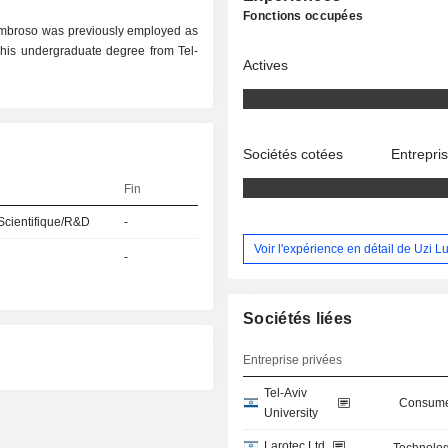
Fonctions occupées
Lumbroso was previously employed as
 his undergraduate degree from Tel-
Actives
Sociétés cotées
Entrepri
Fin
Scientifique/R&D
-
Voir l'expérience en détail de Uzi 
-
Sociétés liées
Entreprise privées
Tel-Aviv
Consume
University
Larotec Ltd.