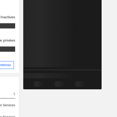
Inactives
se privées
Lumbroso
3
r Services