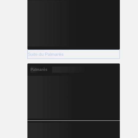
Suite du Palmarès
Palmarès