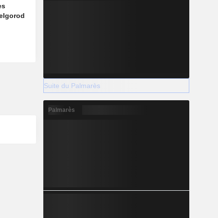
es
Belgorod
Suite du Palmarès
Palmarès