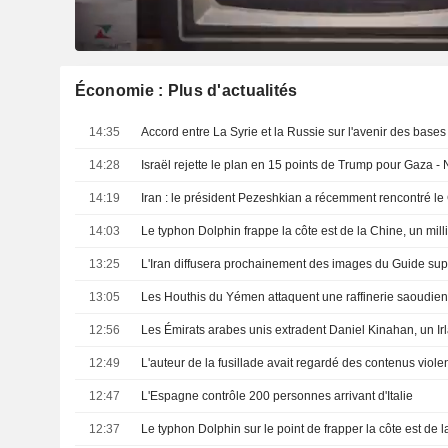
Économie : Plus d'actualités
14:35
14:28
Israël rejette le plan en 15 points de Trump pour Gaza 
14:19
14:03
13:25
L'Iran diffusera prochainement des images du Guide su
13:05
Les Houthis du Yémen attaquent une raffinerie saoudie
12:56
12:49
L'auteur de la fusillade avait regardé des contenus violent
12:47
L'Espagne contrôle 200 personnes arrivant d'Italie
12:37
Le typhon Dolphin sur le point de frapper la côte est de 