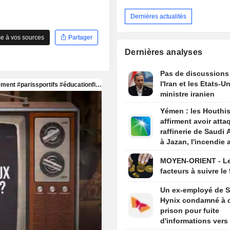
Dernières actualités
e à vos sources
Partager
Dernières analyses
Pas de discussions
l'Iran et les Etats-Un
ministre iranien
Yémen : les Houthi
affirment avoir atta
raffinerie de Saudi
à Jazan, l'incendie 
maîtrisé
MOYEN-ORIENT - L
facteurs à suivre le
Un ex-employé de 
Hynix condamné à d
prison pour fuite
d'informations vers