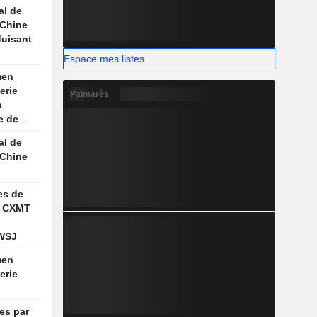
, selon
al de
 Chine
duisant
Espace mes listes
nne
men
erie
Palmarès
a
e de
aume
al de
 Chine
es de
s CXMT
 WSJ
men
erie
es par