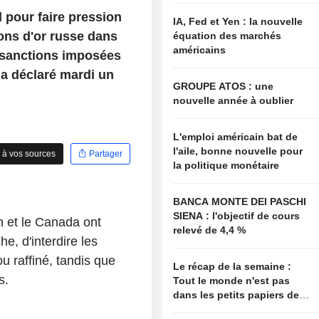
 pour faire pression
IA, Fed et Yen : la nouvelle
ions d'or russe dans
équation des marchés
américains
s sanctions imposées
 a déclaré mardi un
GROUPE ATOS : une
nouvelle année à oublier
L'emploi américain bat de
l'aile, bonne nouvelle pour
 à vos sources
Partager
la politique monétaire
BANCA MONTE DEI PASCHI
SIENA : l'objectif de cours
n et le Canada ont
relevé de 4,4 %
, d'interdire les
u raffiné, tandis que
Le récap de la semaine :
s.
Tout le monde n'est pas
dans les petits papiers de
Bessent