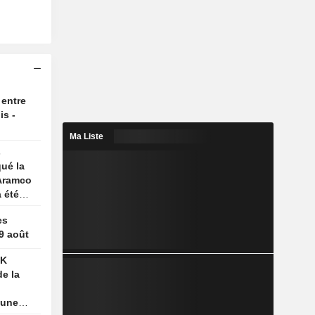
 entre
is -
Ma Liste
s
qué la
 Aramco
a été
es
 9 août
SK
e la
 une