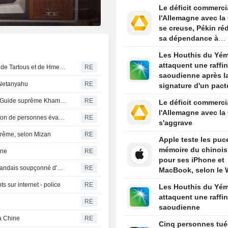
entreprise chinoise
Le déficit commerci
Yonhap
l'Allemagne avec la
se creuse, Pékin ré
sa dépendance à
l'industrie europée
Les Houthis du Yé
attaquent une raffin
Accord entre La Syrie et la Russie sur l'avenir des bases de Tartous et de Hmeimim
RE
saoudienne après l
- Netanyahu
RE
signature d'un pact
défense par le Roy
Iran : le président Pezeshkian a récemment rencontré le Guide suprême Khamenei, selon les médias d'État
RE
Le déficit commerci
l'Allemagne avec la
Le typhon Dolphin frappe la côte est de la Chine, un million de personnes évacuées
RE
s'aggrave
prême, selon Mizan
RE
Apple teste les puc
mémoire du chinoi
nne
RE
pour ses iPhone et
Les Émirats arabes unis extradent Daniel Kinahan, un Irlandais soupçonné d'être à la tête d'un gang criminel
RE
MacBook, selon le
s sur internet - police
RE
Les Houthis du Yé
attaquent une raffin
RE
saoudienne
la Chine
RE
Cinq personnes tué