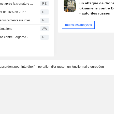
un attaque de dron
Les Houthis du Yémen attaquent une raffinerie saoudienne après la signature d'un pacte de défense par le Royaume
RE
ukrainiens contre 
Les dépenses de défense de Taïwan devraient augmenter de 16% en 2027 - médias
RE
- autorités russes
Thaïlande-L'auteur de la fusillade avait regardé des contenus violents sur internet - police
RE
Toutes les analyses
stimations
AW
Cinq personnes tuées par un attaque de drones ukrainiens contre Belgorod - autorités russes
RE
accordent pour interdire l'importation d'or russe - un fonctionnaire européen