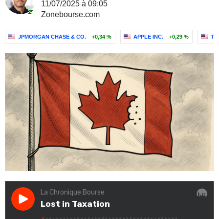
11/07/2025 à 09:05
Zonebourse.com
JPMORGAN CHASE & CO.
+0,34 %
APPLE INC.
+0,29 %
TE