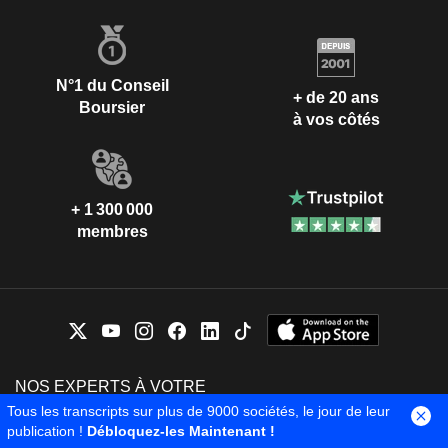
N°1 du Conseil
+ de 20 ans
Boursier
à vos côtés
+ 1 300 000
membres
NOS EXPERTS À VOTRE
ÉCOUTE
Tous les transcripts sur plus de 9000 sociétés, le jour de leur
Contactez-nous
Lundi - Vendredi 9h-12h / 14h-
publication !
Débloquez-les Maintenant !