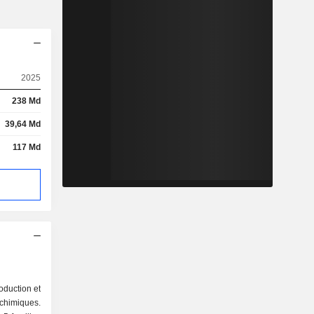
2025
238 Md
39,64 Md
117 Md
oduction et
chimiques.