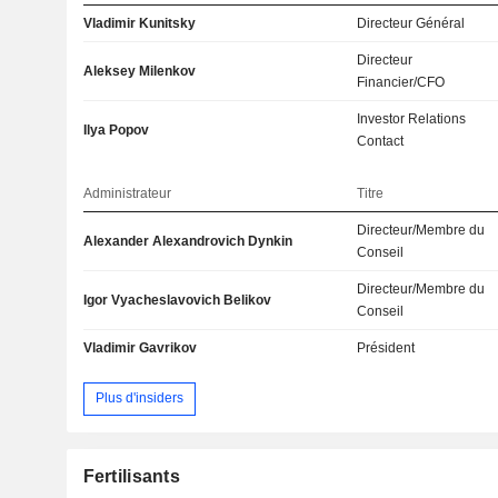
Vladimir Kunitsky
Directeur Général
Directeur
Aleksey Milenkov
Financier/CFO
Investor Relations
Ilya Popov
Contact
Administrateur
Titre
Directeur/Membre du
Alexander Alexandrovich Dynkin
Conseil
Directeur/Membre du
Igor Vyacheslavovich Belikov
Conseil
Vladimir Gavrikov
Président
Plus d'insiders
Fertilisants