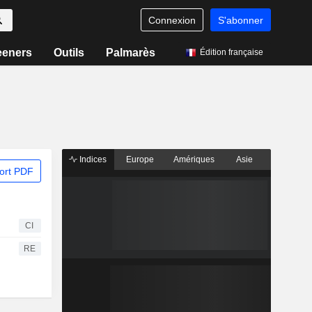
Connexion
S'abonner
eeners
Outils
Palmarès
Édition française
Indices
Europe
Amériques
Asie
ort PDF
CI
RE