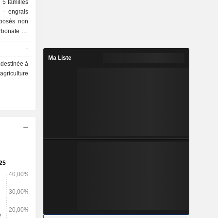
 5 familles
rbonate de
gon, acide
-
Ma Liste
 urée, etc.
 destinée à
l'agriculture
%), Europe
ats-Unis et
10,8%), et