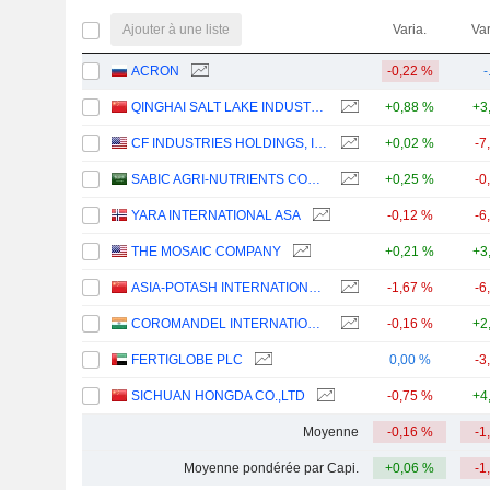
Ajouter à une liste
Varia.
Var
ACRON
-0,22 %
-
QINGHAI SALT LAKE INDUSTRY CO.,LTD
+0,88 %
+3
CF INDUSTRIES HOLDINGS, INC.
+0,02 %
-7
SABIC AGRI-NUTRIENTS COMPANY
+0,25 %
-0
YARA INTERNATIONAL ASA
-0,12 %
-6
THE MOSAIC COMPANY
+0,21 %
+3
ASIA-POTASH INTERNATIONAL INVESTMENT (GUANGZHOU)CO.,LTD.
-1,67 %
-6
COROMANDEL INTERNATIONAL LIMITED
-0,16 %
+2
FERTIGLOBE PLC
0,00 %
-3
SICHUAN HONGDA CO.,LTD
-0,75 %
+4
Moyenne
-0,16 %
-1
Moyenne pondérée par Capi.
+0,06 %
-1