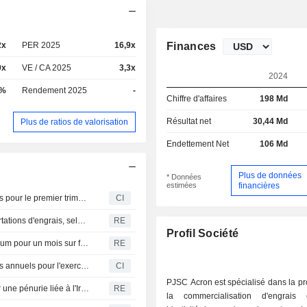
2x
PER 2025
16,9x
Finances
9x
VE / CA 2025
3,3x
2024
 %
Rendement 2025
-
Chiffre d'affaires
198 Md
Résultat net
30,44 Md
Plus de ratios de valorisation
Endettement Net
106 Md
Plus de données
* Données
estimées
financières
La société par actions publique Acron publie ses résultats pour le premier trimestre clos le 31 mars 2026
CI
La Russie manque de capacités pour accroître ses exportations d'engrais, selon le lobby du secteur
RE
Profil Société
La Russie suspend ses exportations de nitrate d'ammonium pour un mois sur fond de pénurie mondiale
RE
La société par actions publique Acron publie ses résultats annuels pour l'exercice clos le 31 décembre 2025
CI
PJSC Acron est spécialisé dans la pr
Les producteurs russes d'engrais ne peuvent compenser une pénurie liée à l'Iran, selon des sources
RE
la commercialisation d'engrais 