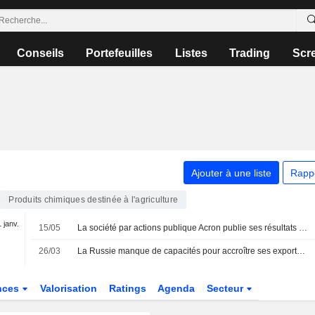
Conseils
Portefeuilles
Listes
Trading
Scr
Ajouter à une liste
Rapp
Produits chimiques destinée à l'agriculture
1 janv.
15/05
La société par actions publique Acron publie ses résultats pour le premier trimestre clos le 31 mars 2026
26/03
La Russie manque de capacités pour accroître ses exportations d'engrais, selon le lobby du secteur
nces
Valorisation
Ratings
Agenda
Secteur