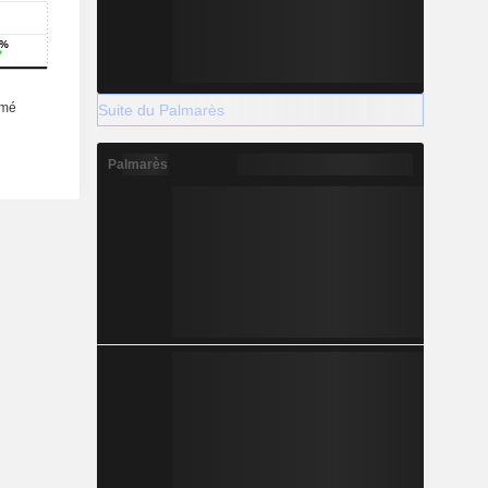
Suite du Palmarès
Palmarès