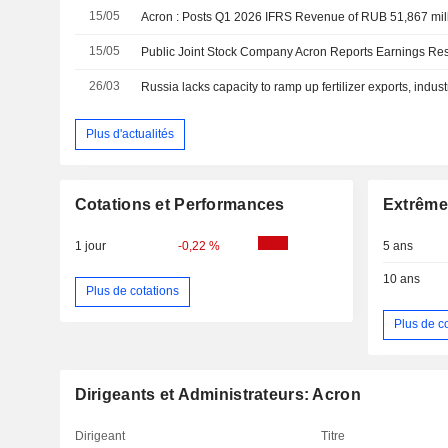
15/05
Acron : Posts Q1 2026 IFRS Revenue of RUB 51,867 mil
15/05
26/03
Russia lacks capacity to ramp up fertilizer exports, indus
Plus d'actualités
Cotations et Performances
Extrême
1 jour
-0,22 %
5 ans
10 ans
Plus de cotations
Plus de c
Dirigeants et Administrateurs: Acron
Dirigeant
Titre