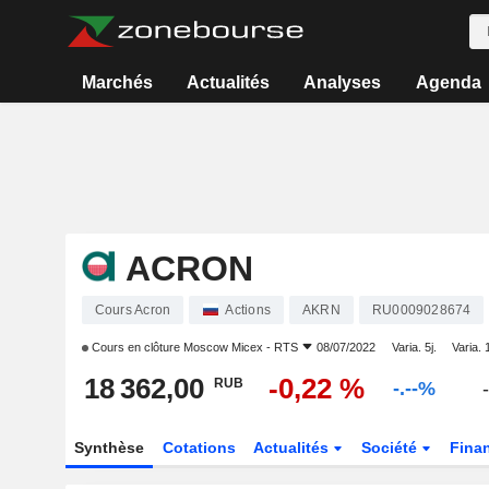
Marchés
Actualités
Analyses
Agenda
ACRON
Cours Acron
Actions
AKRN
RU0009028674
Cours en clôture
Moscow Micex - RTS
08/07/2022
Varia. 5j.
Varia. 
18 362,00
-0,22 %
RUB
-.--%
-
Synthèse
Cotations
Actualités
Société
Fina