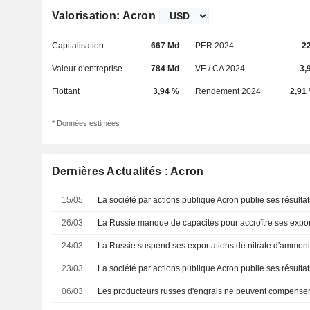
Valorisation: Acron
Capitalisation
667 Md
PER 2024
2
Valeur d'entreprise
784 Md
VE / CA 2024
3,
Flottant
3,94 %
Rendement 2024
2,91
* Données estimées
Dernières Actualités : Acron
15/05
26/03
24/03
23/03
06/03