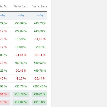
ia. 5j.
Varia. 1an
Varia. 3ans
Capi.($)
.--%
-.--%
-.--%
8,3 Md
,29 %
+55,99 %
+43,73 %
22,17 Md
,19 %
+29,84 %
+43,69 %
17,93 Md
,73 %
+1,59 %
-11,63 %
15,37 Md
,17 %
+9,08 %
+2,67 %
11,33 Md
,03 %
-24,15 %
-43,11 %
7,44 Md
,14 %
+51,41 %
+80,92 %
6,63 Md
,23 %
-20,46 %
+99,78 %
6,46 Md
,40 %
-1,16 %
-26,44 %
5,71 Md
,93 %
+35,70 %
+200,46 %
5,2 Md
,04 %
+13,78 %
+39,01 %
10,65 Md
,15 %
+19,82 %
+31,50 %