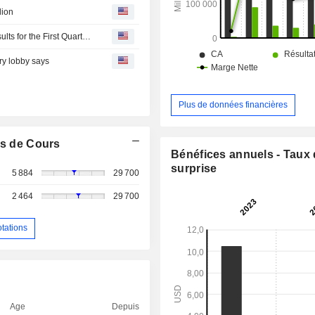
lion
Public Joint Stock Company Acron Reports Earnings Results for the First Quarter Ended March 31, 2026
try lobby says
Plus de données financières
s de Cours
Bénéfices annuels - Taux
surprise
5 884
29 700
2 464
29 700
otations
Age
Depuis