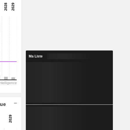
-23,8x
-4,2 %
-
-
34,51
-
Ma Liste
328 944
276 719
211 722
62 296
1 812 453
que
1 380,00
-
-