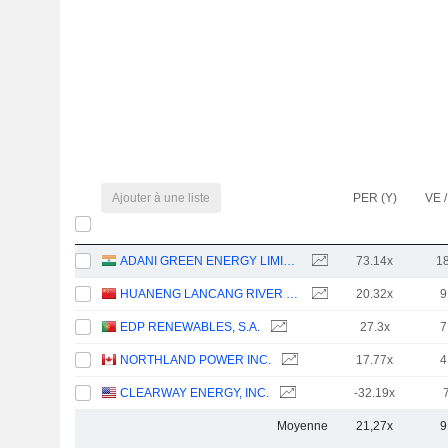
Ajouter à une liste
PER (Y)
VE /
ADANI GREEN ENERGY LIMITED
73.14x
1
HUANENG LANCANG RIVER HYDROPOWER INC.
20.32x
9
EDP RENEWABLES, S.A.
27.3x
7
NORTHLAND POWER INC.
17.77x
4
CLEARWAY ENERGY, INC.
-32.19x
Moyenne
21,27x
9