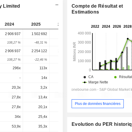
y Limited
Compte de Résultat et
Estimations
2024
2025
2026
2027
2028
2 906 937
1 502 692
1 329 106
2 259 102
-
108,27 %
-48,31 %
-11,55 %
69,97 %
-
2 906 937
2 254 122
2 289 956
3 549 227
3 796 346
108,27 %
-22,46 %
1,59 %
54,99 %
6,96 %
296x
113x
83,6x
73,1x
47,3x
-
14x
6,66x
10,3x
8,51x
20,3x
3,2x
5,5x
0,8x
0,9x
27,8x
13,4x
10,3x
11,9x
9,01x
Plus de données financières
27,8x
20,1x
17,7x
18,6x
15,1x
34x
25,4x
21,3x
22,2x
17,6x
Evolution du PER histori
53,9x
35,3x
31x
30,8x
23,5x