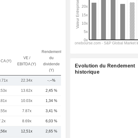
Rendement
VE /
du
 CA (Y)
Capi.($)
EBITDA (Y)
dividende
Evolution du Rendement
(Y)
historique
8.71x
22.34x
-.--%
23,91 Md
.53x
13.62x
2,45 %
26,91 Md
.81x
10.03x
1,34 %
16,18 Md
.55x
7.87x
3,41 %
3,94 Md
7.2x
8.69x
6,03 %
3,78 Md
,56x
12,51x
2,65 %
14,94 Md