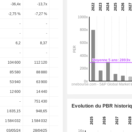
-36,4x
-13,7x
-14,4x
-13,3x
-28,9x
-2,75 %
-7,27 %
-6,92 %
-7,49 %
-3,46 %
-
-
-
-
-
-
-
-
-
-
6,2
8,37
9,65
18,87
29,18
-
-
-
-
-
104 600
112 120
129 280
190 464
250 640
85 580
88 880
107 680
159 526
215 554
53 940
63 900
73 960
115 304
161 212
12 600
14 440
16 520
29 988
50 524
-
751 430
960 850
1 290 125
1 537 244
Evolution du PBR histori
1 835,15
948,65
806,90
1 380,00
1 380,00
1 584 032
1 584 032
1 647 176
1 647 176
-
03/05/24
28/04/25
24/04/26
-
-