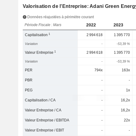
Valorisation de l'Entreprise: Adani Green Energ
Données réajustées à périmètre courant
2022
2023
Période Fiscale : Mars
1
Capitalisation
2 994 618
1 395 770
Variation
-
-53,39 %
1
Valeur Entreprise
2 994 618
1 395 770
Variation
-
-53,39 %
PER
794x
163x
PBR
-
-
PEG
-
1x
Capitalisation / CA
-
16,2x
Valeur Entreprise / CA
-
16,2x
Valeur Entreprise / EBITDA
-
22x
Valeur Entreprise / EBIT
-
-