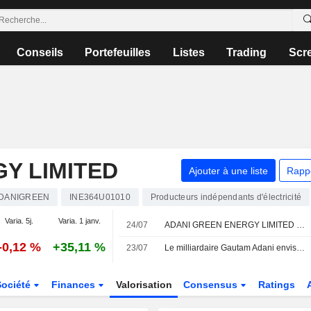
Conseils
Portefeuilles
Listes
Trading
Scr
Y LIMITED
Ajouter à une liste
Rapp
DANIGREEN
INE364U01010
Producteurs indépendants d'électricité
Varia. 5j.
Varia. 1 janv.
24/07
ADANI GREEN ENERGY LIMITED : Jefferies & Co. maintient sa recommandation à l'achat
-0,12 %
+35,11 %
23/07
Le milliardaire Gautam Adani envisage de lancer une compagnie aérienne : tour d'horizon de son empire
Société
Finances
Valorisation
Consensus
Ratings