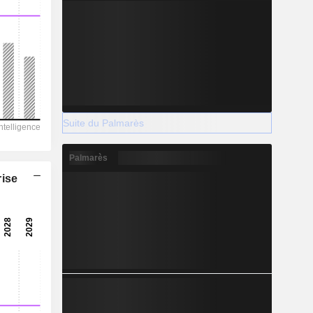
Suite du Palmarès
Palmarès
rise