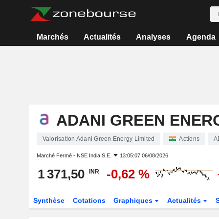
Marchés
Actualités
Analyses
Agenda
ADANI GREEN ENERG
Valorisation Adani Green Energy Limited
Actions
A
Marché Fermé -
NSE India S.E.
13:05:07 06/08/2026
1 371,50
-0,62 %
INR
Synthèse
Cotations
Graphiques
Actualités