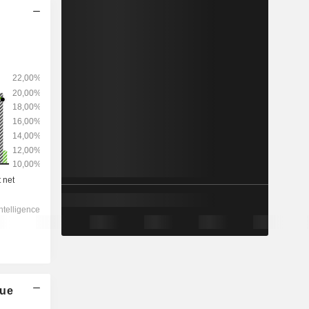
2029
-
-
4 071 555
7,25 %
40x
6,96x
2,2x
6,87x
12,4x
14,7x
que
19,2x