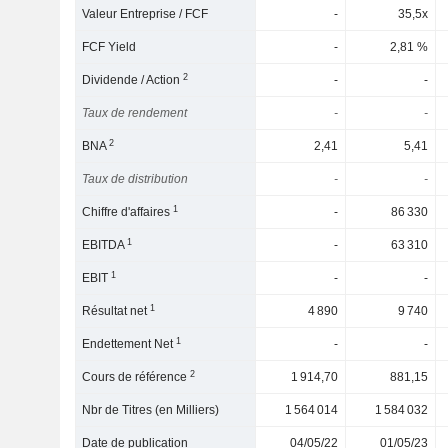
Valeur Entreprise / FCF
-
35,5x
FCF Yield
-
2,81 %
2
Dividende / Action
-
-
Taux de rendement
-
-
2
BNA
2,41
5,41
Taux de distribution
-
-
1
Chiffre d'affaires
-
86 330
1
EBITDA
-
63 310
1
EBIT
-
-
1
Résultat net
4 890
9 740
1
Endettement Net
-
-
2
Cours de référence
1 914,70
881,15
Nbr de Titres (en Milliers)
1 564 014
1 584 032
Date de publication
04/05/22
01/05/23