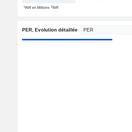
1
2
INR en Millions
INR
PER
, Evolution détaillée