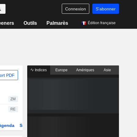
Connexion
S'abonner
eeners
Outils
Palmarès
Édition française
Indices
Europe
Amériques
Asie
ort PDF
ZM
RE
Agenda
Secteur
Dérivés
Fonds et ETFs