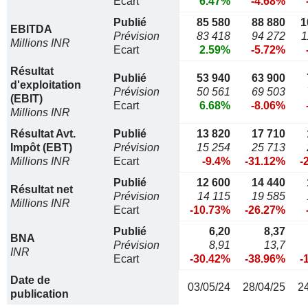
Ecart
6.47%
-4.68%
Publié
85 580
88 880
1
EBITDA
Prévision
83 418
94 272
1
Millions INR
Ecart
2.59%
-5.72%
Résultat
Publié
53 940
63 900
d'exploitation
Prévision
50 561
69 503
(EBIT)
Ecart
6.68%
-8.06%
Millions INR
Résultat Avt.
Publié
13 820
17 710
Impôt (EBT)
Prévision
15 254
25 713
Millions INR
Ecart
-9.4%
-31.12%
-
Publié
12 600
14 440
Résultat net
Prévision
14 115
19 585
Millions INR
Ecart
-10.73%
-26.27%
Publié
6,20
8,37
BNA
Prévision
8,91
13,7
INR
Ecart
-30.42%
-38.96%
-
Date de
03/05/24
28/04/25
2
publication