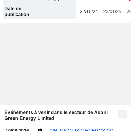
Date de
22/10/24
23/01/25
2
publication
Evénements à venir dans le secteur de Adani
Green Energy Limited
10/08/2026
XINJIANG LIXIN ENERGY CO., LTD.