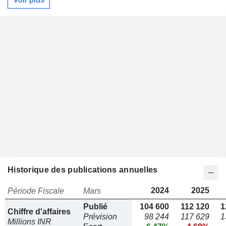
Historique des publications annuelles
2024
2025
Période Fiscale
Mars
Publié
104 600
112 120
1
Chiffre d'affaires
Prévision
98 244
117 629
1
Millions INR