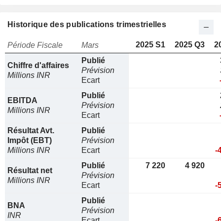
Historique des publications trimestrielles
2025 S1
2025 Q3
2
Période Fiscale
Mars
Publié
Chiffre d'affaires
Prévision
Millions INR
Ecart
Publié
EBITDA
Prévision
Millions INR
Ecart
Résultat Avt.
Publié
Impôt (EBT)
Prévision
Millions INR
Ecart
-
Publié
7 220
4 920
Résultat net
Prévision
Millions INR
Ecart
-
Publié
BNA
Prévision
INR
Ecart
-